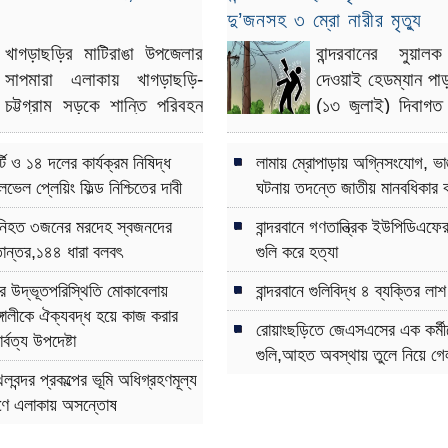
দু’জনসহ ৩ ম্রো নারীর মৃত্যু
Tender Notice for Hirin
External Audit Firm-A
খাগড়াছড়ির মাটিরাঙা উপজেলার
বান্দরবানের সুয়াল
সাপমারা এলাকায়
খাগড়াছড়ি-
দেওয়াই হেডম্যান পা
দোলায় ঝুলিয়ে দুর্গম পথ হেটে গ্রা
চট্টগ্রাম সড়কে
শান্তি পরিবহন
(১৩ জুলাই) দিবাগত
প্রসূতিকে জুরাছড়িতে হাসপাতাল
নামের একটি যাত্রীবাহী বাস
ট্রান্সফরমার বিস্
রাঙামাটিতে পুলিশ-ম্যাজিষ্ট্রেসি কন
নিয়ন্ত্রণ হারিয়ে উল্টে গিয়ে
বিদ্যুৎস্পৃষ্ট হয়ে এক
্টি ও ১৪ দলের কার্যক্রম নিষিদ্ধ
লামায় ম্রোপাড়ায় অগ্নিসংযোগ, ভা
অনুষ্ঠিত
দুইজন নিহত
ভেল প্লেয়িং ফিল্ড নিশ্চিতের দাবী
ঘটনায় তদন্তে জাতীয় মানবধিকার 
বিলাইছড়িতে আইডিয়া শোকেসিং প্
 নিহত ৩জনের মরদেহ স্বজনদের
বান্দরবানে গণতান্ত্রিক ইউপিডিএফের
অনুষ্ঠিত
তান্তর,১৪৪ ধারা বলবৎ
গুলি করে হত্যা
৩০ বছরেও কল্পনা চাকমা অপহরণের
র উদ্ভূতপরিস্থিতি মোকাবেলায়
বান্দরবানে গুলিবিদ্ধ ৪ ব্যক্তির লা
পাওয়ায় পার্বত্যবাসী হতাশ
ঙ্গালীকে ঐক্যবদ্ধ হয়ে কাজ করার
রোয়াংছড়িতে জেএসএসের এক কর্মী
্বত্য উপদেষ্টা
পার্বত্য চুক্তি বাস্তবায়িত না হওয়া
গুলি,আহত অবস্থায় তুলে নিয়ে গেল দ
জনগণের ওপর জাতিগত নির্যাতন ব
লবন্দর প্রকল্পের ভূমি অধিগ্রহণমূল্য
লারমা
ারণে এলাকায় অসন্তোষ
ফিফা বিশ্বকাপকে স্বাগত জানাতে 