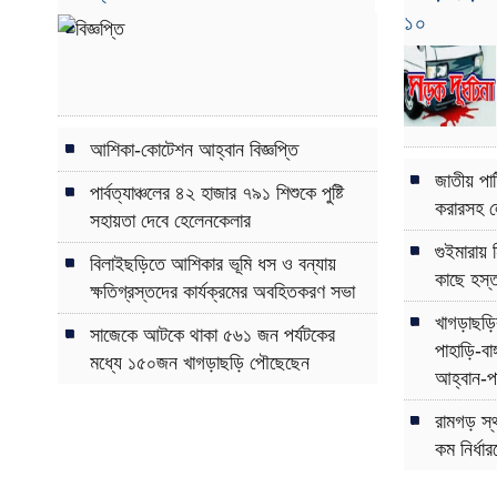
১০
আশিকা-কোটেশন আহ্বান বিজ্ঞপ্তি
জাতীয় পার
পার্বত্যাঞ্চলের ৪২ হাজার ৭৯১ শিশুকে পুষ্টি
করারসহ লে
সহায়তা দেবে হেলেনকেলার
গুইমারায়
বিলাইছড়িতে আশিকার ভূমি ধস ও বন্যায়
কাছে হস্
ক্ষতিগ্রস্তদের কার্যক্রমের অবহিতকরণ সভা
খাগড়াছড়ি
সাজেকে আটকে থাকা ৫৬১ জন পর্যটকের
পাহাড়ি-বা
মধ্যে ১৫০জন খাগড়াছড়ি পৌছেছেন
আহ্বান-পার
রামগড় স্থ
কম নির্ধ