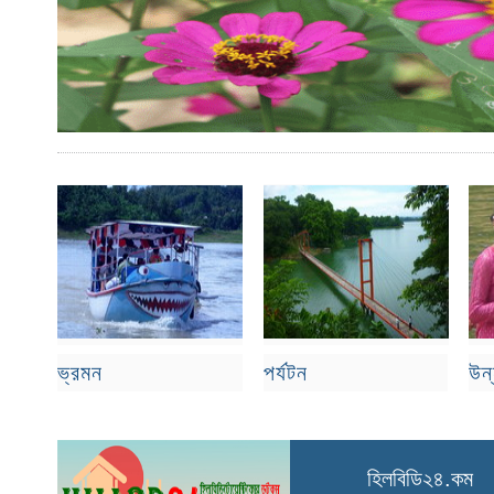
র ঝুঁকিতে
ভ্রমন
পর্যটন
উন
হিলবিডি২৪.কম