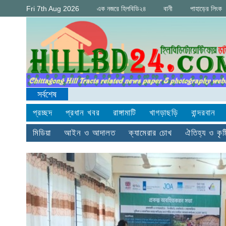
Fri 7th Aug 2026
এক নজরে হিলবিডি২৪
বানী
পাহাড়ের লিংক
সর্বশেষ
আশ
প্রচ্ছদ
প্রধান খবর
রাঙ্গামাটি
খাগড়াছড়ি
বান্দরবান
মিডিয়া
আইন ও আদালত
ক্যামেরার চোখ
ঐতিহ্য ও কৃষ্ট