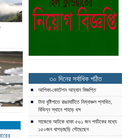
য়োগের দাবি
র
া
ি
্রকৃতি
ষার্থীদের
নের অপসারণের
যুতায়িত হয়ে
৩০ দিনের সর্বাধিক পঠিত
আশিকা-কোটেশন আহ্বান বিজ্ঞপ্তি
ক যুবকের
টানা বৃষ্টিপাতে রাঙামাটিতে নিম্নাঞ্চল প্লাবিত,
বিভিন্ন স্থানে পাহাড় ধস
্থলীর দুর্গম
 পাচ্ছে
সাজেকে আটকে থাকা ৫৬১ জন পর্যটকের মধ্যে
১৫০জন খাগড়াছড়ি পৌছেছেন
য়ক কর্মশালা
িবারের