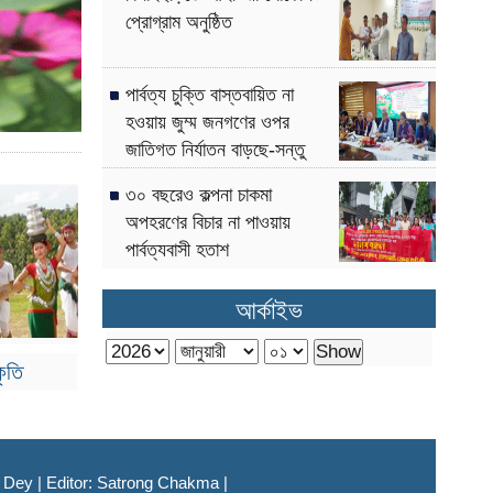
প্রোগ্রাম অনুষ্ঠিত
পার্বত্য চুক্তি বাস্তবায়িত না
হওয়ায় জুম্ম জনগণের ওপর
জাতিগত নির্যাতন বাড়ছে-সন্তু
লারমা
৩০ বছরেও কল্পনা চাকমা
অপহরণের বিচার না পাওয়ায়
পার্বত্যবাসী হতাশ
আর্কাইভ
কৃতি
i Dey | Editor: Satrong Chakma |