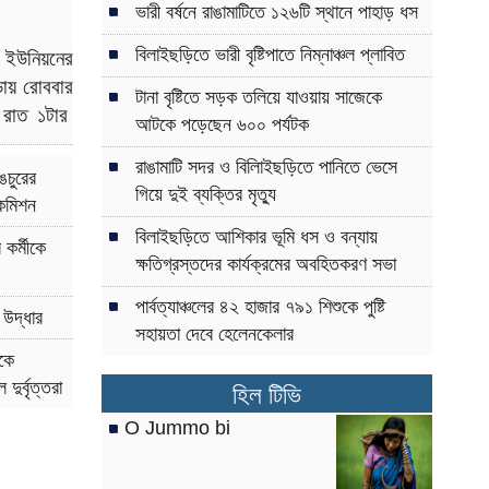
ভারী বর্ষনে রাঙামাটিতে ১২৬টি স্থানে পাহাড় ধস
g of
DA
বিলাইছড়িতে ভারী বৃষ্টিপাতে নিম্নাঞ্চল প্লাবিত
ক ইউনিয়নের
ড়ায়
রোববার
মবাসীরা
টানা বৃষ্টিতে সড়ক তলিয়ে যাওয়ায় সাজেকে
 রাত ১টার
ে পৌছাল
আটকে পড়েছেন ৬০০ পর্যটক
ফোরণের পর
ফারেন্স
রাঙামাটি সদর ও বিলািইছড়িতে পানিতে ভেসে
ই পরিবারের
ঙচুরের
গিয়ে দুই ব্যক্তির মৃত্যু
কমিশন
রোগ্রাম
বিলাইছড়িতে আশিকার ভূমি ধস ও বন্যায়
 কর্মীকে
ক্ষতিগ্রস্তদের কার্যক্রমের অবহিতকরণ সভা
 বিচার না
পার্বত্যাঞ্চলের ৪২ হাজার ৭৯১ শিশুকে পুষ্টি
শ উদ্ধার
সহায়তা দেবে হেলেনকেলার
কে
য় জুম্ম
ুর্বৃত্তরা
হিল টিভি
াড়ছে-সন্তু
O Jummo bi
রাঙামাটিতে