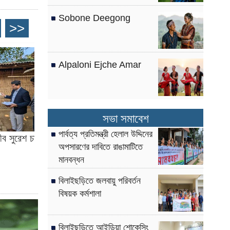
Sobone Deegong
>>
Alpaloni Ejche Amar
সভা সমাবেশ
পার্বত্য প্রতিমন্ত্রী হেলাল উদ্দিনের
ব সুরেশ চাকমা
বিলাইছড়িতে তামাকের বদলে চাষ হচ্ছে শিম-
অপসারণের দাবিতে রাঙামাটিতে
বাদাম
মানবন্ধন
বিলাইছড়িতে জলবায়ু পরিবর্তন
বিষয়ক কর্মশালা
বিলাইছড়িতে আইডিয়া শোকেসিং