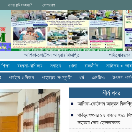
বাংলা ফন্ট সমস্যা?
যোগাযোগ
িকা-কোটেশন আহ্বান বিজ্ঞপ্তি
পার্বত্যাঞ্চলের ৪২ হাজার ৭৯১ 
শিক্ষা
ব্যবসা-বাণিজ্য
স্বাস্থ্য
খেলা
রাজনীতি
সাহিত্য ও ভাষ
ি
পার্বত্য গুনিজন
পাহাড়ের সংস্কৃতি
ধর্ম
এনজিও
উৎসব-পার্ব
শীর্ষ খবর
আশিকা-কোটেশন আহ্বান বিজ্ঞপ্ত
পার্বত্যাঞ্চলের ৪২ হাজার ৭৯১ শিশু
সহায়তা দেবে হেলেনকেলার