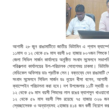
আগামী ২৮ জুন রাঙামাটিতে জাতীয় ভিটামিন এ প্লাস ক্যাম
১১মাস ও ১২ থেকে ৫৯ মাস বয়সী ৮৫ হাজার ৮০৭জন শিশুকে ভ
জেলা সিভিল সার্জন কার্যালয়ে অনুষ্ঠিত সংবাদ সন্মেলনে স
পরিকল্পনা কার্যালয়ের উপ-পরিচালক সোহাগময় চাকমা। ভিটামি
মেডিকেল অফিসার ডাঃ প্রতীক সেন। বক্তব্যে দেন রাঙামাটি
সংবাদ সন্মেলনে সিভিল সার্জন ডঃ নূয়েন খীসা বলেন, আগা
ক্যাম্পেইন পরিচালনা করা হবে। দশ উপজেলার ১১টি স্থায়ী ও
১২ থেকে ৫৯ মাস বয়সী শিশুদের লাল রঙের ক্যাপসুল খাওয়ান
১২ থেকে ৫৯ মাস বয়সী শিশু রয়েছে ৭৫ হাজার ৩২৬ জন। এ ক
স্বেচ্ছাসেবক ও অন্যান্যসহ ২হাজার ৪১৪ জন কর্মী নিয়োগ ক