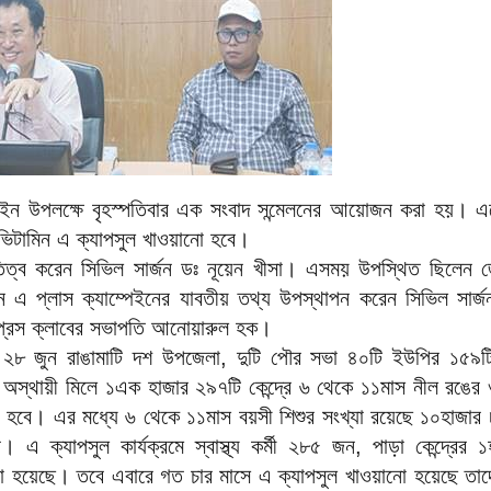
্পেইন উপলক্ষে বৃহস্পতিবার এক সংবাদ সন্মেলনের আয়োজন করা হয়। 
িটামিন এ ক্যাপসুল খাওয়ানো হবে।
ভাপতিত্ব করেন সিভিল সার্জন ডঃ নূয়েন খীসা। এসময় উপস্থিত ছিলেন 
ন এ প্লাস ক্যাম্পেইনের যাবতীয় তথ্য উপস্থাপন করেন সিভিল সার্জন
 প্রেস ক্লাবের সভাপতি আনোয়ারুল হক।
মী ২৮ জুন রাঙামাটি দশ উপজেলা, দুটি পৌর সভা ৪০টি ইউপির ১৫৯টি
 অস্থায়ী মিলে ১এক হাজার ২৯৭টি কেন্দ্রে ৬ থেকে ১১মাস নীল রঙের
ো হবে। এর মধ্যে ৬ থেকে ১১মাস বয়সী শিশুর সংখ্যা রয়েছে ১০হাজা
্যাপসুল কার্যক্রমে স্বাস্থ্য কর্মী ২৮৫ জন, পাড়া কেন্দ্রের 
রা হয়েছে। তবে এবারে গত চার মাসে এ ক্যাপসুল খাওয়ানো হয়েছে তাদ