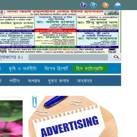
র ৪২ হাজার ৭৯১ শিশুকে পুষ্টি সহায়তা দেবে হেলেনকেলার
বিলা
া
কৃষি ও অর্থনীতি
বিশেষ রিপোর্ট
হিল ফটোগ্রাফি
ণ
পর্যটন
অপরাধ
মুক্ত কলাম
অন্যান্য