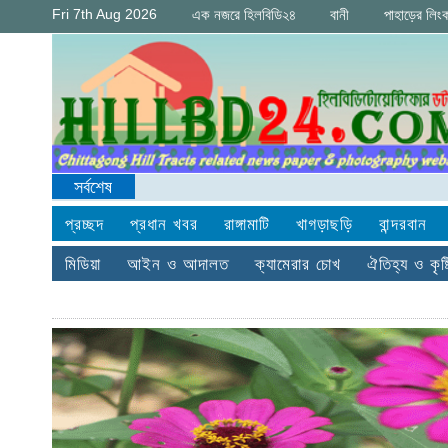
Fri 7th Aug 2026
এক নজরে হিলবিডি২৪
বানী
পাহাড়ের লিং
সর্বশেষ
প্রচ্ছদ
প্রধান খবর
রাঙ্গামাটি
খাগড়াছড়ি
বান্দরবান
মিডিয়া
আইন ও আদালত
ক্যামেরার চোখ
ঐতিহ্য ও কৃষ্ট