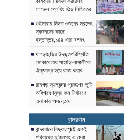
কার্যক্রম নিষিদ্ধ করারসহ
লেভেল প্লেয়িং ফিল্ড নিশ্চিতের
দাবী
গুইমারায় নিহত ৩জনের মরদেহ
স্বজনদের কাছে
হস্তান্তর,১৪৪ ধারা বলবৎ
খাগড়াছড়ির উদ্ভূতপরিস্থিতি
মোকাবেলায় পাহাড়ি-বাঙ্গালীকে
ঐক্যবদ্ধ হয়ে কাজ করার
আহ্বান-পার্বত্য উপদেষ্টা
রামগড় স্থলবন্দর প্রকল্পের ভূমি
অধিগ্রহণমূল্য কম নির্ধারণে
এলাকায় অসন্তোষ
বান্দরবান
বান্দরবানে বিদ্যুৎস্পৃষ্টে একই
পরিবারের দু’জনসহ ৩ ম্রো