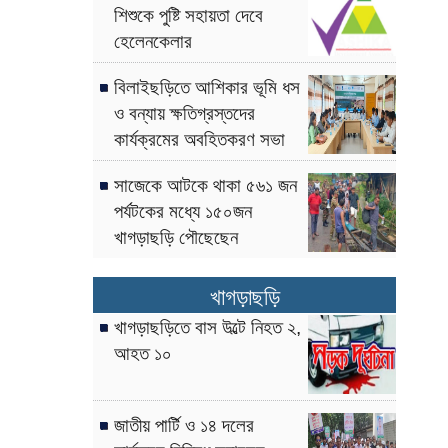
শিশুকে পুষ্টি সহায়তা দেবে
হেলেনকেলার
বিলাইছড়িতে আশিকার ভূমি ধস
ও বন্যায় ক্ষতিগ্রস্তদের
কার্যক্রমের অবহিতকরণ সভা
সাজেকে আটকে থাকা ৫৬১ জন
পর্যটকের মধ্যে ১৫০জন
খাগড়াছড়ি পৌছেছেন
খাগড়াছড়ি
খাগড়াছড়িতে বাস উল্টে নিহত ২,
আহত ১০
জাতীয় পার্টি ও ১৪ দলের