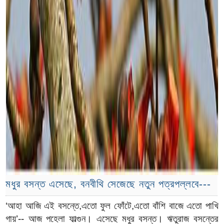
মধুর বসন্ত এসেছে, বনবীথি সেজেছে নতুন পত্রপল্লবে---
‘আহা আজি এই বসন্তে,এতো ফুল ফোঁটে,এতো বাঁশি বাজে এতো পাখি
গায়’-- আজ পহেলা ফাল্গুন। এসেছে মধুর বসন্ত। ঋতুরাজ বসন্তের