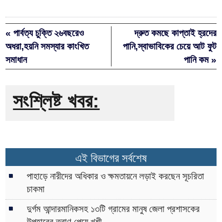
« পার্বত্য চুক্তি ২৬বছরেও
দ্রুত কমছে কাপ্তাই হ্রদের
অধরা,হয়নি সমস্যার কাংখিত
পানি,স্বাভাবিকের চেয়ে আট ফুট
সমাধান
পানি কম »
সংশ্লিষ্ট খবর:
এই বিভাগের সর্বশেষ
পাহাড়ে নারীদের অধিকার ও ক্ষমতায়নে লড়াই করছেন সূচরিতা
চাকমা
দুর্গম আন্দারমানিকসহ ১৩টি গ্রামের মানুষ জেলা প্রশাসকের
উপহারের ত্রাণ পেয়ে খুশী