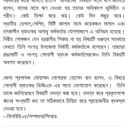
সরকারের কাছে জানতে চাইলে
অনিয়মের বিষয়টি সত্য বলে জানিয়ে
বলেন, যাদের নামে ঋণ নেওয়া হয় তাদের অধিকাংশ ভূমিহীন ও
গরীব। কেউ ভিক্ষা করে খায়। কেউ দিন মজুর করে।
স্থানীয়
হেলাল,সেলিম, মিষ্টি
কালাম নামে কয়েকজন দালাল এবং
তৎকালীন ব্যাংকের অসাধু কর্মকর্তার যোগসাজশে এ অনিয়ম হয়েছে।
নিরীহ লোকজন যেন হয়রানীর শিকার না হয় বিষয়টি গুরুত্ব সহকারে
দেখতে তিনি লংগদু উপজেলা নির্বাহী কর্মকর্তাকে বলেছেন। তাছাড়া
রাঙামাটি ও লংগদু সোনালী ব্যাংক কর্মকর্তাদেরকেও তিনি বিষয়টি
অবগত করেছেন।
জেলা প্রশাসক মোহাম্মদ মোশারফ হোসেন খান বলেন, এ বিষয়ে
সোনালী ব্যাংকের ডিজিএম এর সাথে যোগাযোগ করেছেন। তিনি
তাকে জানিয়েছেন বিষয়টি তদন্ত করা হবে। তদন্ত করে প্রকৃতপক্ষে
ঋনের সংখ্যাটি কত তা সঠিকভাবে চিহিৃত করে প্রয়োজনীয় ব্যবস্থা
নেওয়া হবে।
--হিলবিডি২৪/সম্পাদনা/সিআর.