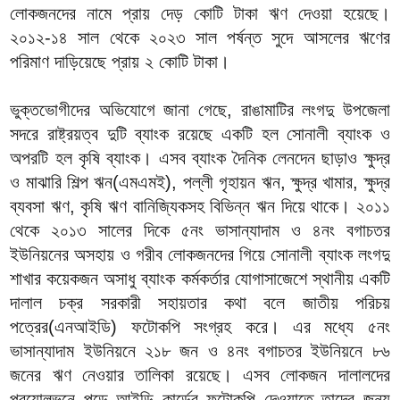
লোকজনদের নামে প্রায় দেড় কোটি টাকা ঋণ দেওয়া হয়েছে।
২০১২-১৪ সাল থেকে ২০২৩ সাল পর্ষন্ত সুদে আসলের ঋণের
পরিমাণ দাড়িয়েছে প্রায় ২ কোটি টাকা।
ভুক্তভোগীদের অভিযোগে জানা গেছে, রাঙামাটির লংগদু উপজেলা
সদরে রাষ্ট্রয়ত্ব দুটি ব্যাংক রয়েছে একটি হল সোনালী ব্যাংক ও
অপরটি হল কৃষি ব্যাংক। এসব ব্যাংক দৈনিক লেনদেন ছাড়াও ক্ষুদ্র
ও মাঝারি শিল্প ঋন(এমএমই), পল্লী গৃহায়ন ঋন, ক্ষুদ্র খামার, ক্ষুদ্র
ব্যবসা ঋণ, কৃষি ঋণ বানিজ্যিকসহ বিভিন্ন ঋন দিয়ে থাকে। ২০১১
থেকে ২০১৩ সালের দিকে ৫নং ভাসান্যাদাম ও ৪নং বগাচতর
ইউনিয়নের অসহায় ও গরীব লোকজনদের গিয়ে সোনালী ব্যাংক লংগদু
শাখার কয়েকজন অসাধু ব্যাংক কর্মকর্তার যোগাসাজেশে স্থানীয় একটি
দালাল চক্র সরকারী সহায়তার কথা বলে জাতীয় পরিচয়
পত্রের(এনআইডি) ফটোকপি সংগ্রহ করে। এর মধ্যে ৫নং
ভাসান্যাদাম ইউনিয়নে ২১৮ জন ও ৪নং বগাচতর ইউনিয়নে ৮৬
জনের ঋণ নেওয়ার তালিকা রয়েছে। এসব লোকজন দালালদের
প্রয়োলভনে পড়ে আইডি কার্ডের ফটোকপি দেওয়াতে তাদের জন্য