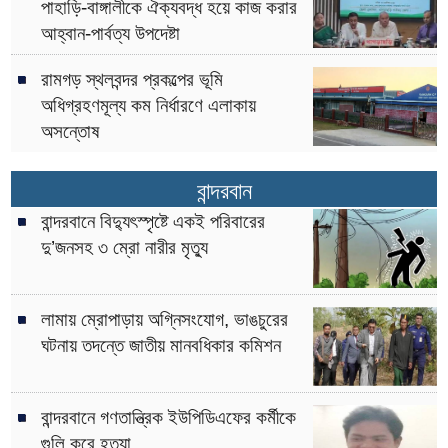
পাহাড়ি-বাঙ্গালীকে ঐক্যবদ্ধ হয়ে কাজ করার
আহ্বান-পার্বত্য উপদেষ্টা
রামগড় স্থলবন্দর প্রকল্পের ভূমি
অধিগ্রহণমূল্য কম নির্ধারণে এলাকায়
অসন্তোষ
বান্দরবান
বান্দরবানে বিদ্যুৎস্পৃষ্টে একই পরিবারের
দু’জনসহ ৩ ম্রো নারীর মৃত্যু
লামায় ম্রোপাড়ায় অগ্নিসংযোগ, ভাঙচুরের
ঘটনায় তদন্তে জাতীয় মানবধিকার কমিশন
বান্দরবানে গণতান্ত্রিক ইউপিডিএফের কর্মীকে
গুলি করে হত্যা