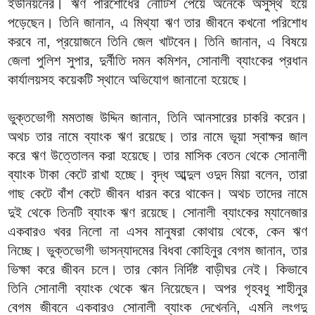
ইউনিয়নের। ঋণ পরিশোধের নোটিশ পেয়ে অনেকে অসুস্থ হয়ে
পড়েছেন। তিনি জানান, এ মিথ্যা ঋণ তার জীবনে কখনো পরিশোধ
করবে না, প্রয়োজনে তিনি জেল খাটবেন। তিনি জানান, এ বিষয়ে
জেলা পুলিশ সুপার, দুর্নীতি দমন কমিশন, সোনালী ব্যাংকের প্রধান
কার্যালয়সহ কয়েকটি স্থানে অভিযোগ জানানো হয়েছে।
ভুক্তভোগী মমতাজ উদ্দিন জানান, তিনি আনসারের চাকরি করেন।
অথচ তার নামে ব্যাংক ঋণ রয়েছে। তার নামে ভূয়া স্বাক্ষর জাল
করে ঋণ উত্তোলন করা হয়েছে। তার মাসিক বেতন থেকে সোনালী
ব্যাংক টাকা কেটে রাখা হচ্ছে। বৃদ্ধ আব্দুল ওদুদ মিয়া বলেন, তারা
গাছ কেটে বাঁশ কেটে জীবন ধারন করে থাকেন। অথচ তাদের নামে
দুই থেকে তিনটি ব্যাংক ঋণ রয়েছে। সোনালী ব্যাংকের ম্যানেজার
একবারও খবর নিলো না এসব মানুষরা কোথায় থেকে, কেন ঋণ
নিচ্ছে। ভুক্তভোগী ভাসন্যাদমের বিধবা কোহিনুর বেগম জানান, তার
ভিক্ষা করে জীবন চলে। তার কোন নির্দিষ্ট বাড়ীঘর নেই। কিভাবে
তিনি সোনালী ব্যাংক থেকে ঋন নিয়েছেন। অপর গৃহবধু শাহীনুর
বেগম জীবনে একবারও সোনালী ব্যাংক দেখেননি, এমনি লংগদু