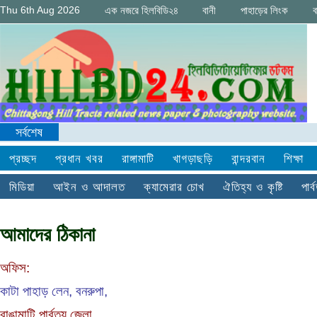
Thu 6th Aug 2026
এক নজরে হিলবিডি২৪
বানী
পাহাড়ের লিংক
ব
সর্বশেষ
প্রচ্ছদ
প্রধান খবর
রাঙ্গামাটি
খাগড়াছড়ি
বান্দরবান
শিক্ষা
মিডিয়া
আইন ও আদালত
ক্যামেরার চোখ
ঐতিহ্য ও কৃষ্টি
পার
আমাদের ঠিকানা
অফিস:
কাটা পাহাড় লেন, বনরুপা,
রাঙামাটি পার্বত্য জেলা