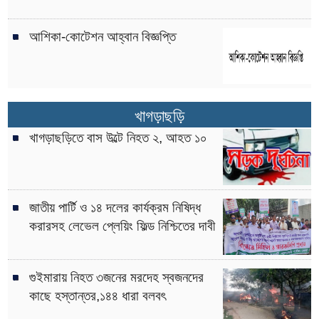
আশিকা-কোটেশন আহ্বান বিজ্ঞপ্তি
খাগড়াছড়ি
খাগড়াছড়িতে বাস উল্টে নিহত ২, আহত ১০
জাতীয় পার্টি ও ১৪ দলের কার্যক্রম নিষিদ্ধ
করারসহ লেভেল প্লেয়িং ফিল্ড নিশ্চিতের দাবী
গুইমারায় নিহত ৩জনের মরদেহ স্বজনদের
কাছে হস্তান্তর,১৪৪ ধারা বলবৎ