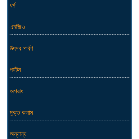
ধর্ম
এনজিও
উৎসব-পার্বণ
পর্যটন
অপরাধ
মুক্ত কলাম
অন্যান্য