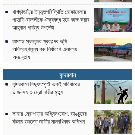
খাগড়াছড়ির উদ্ভূতপরিস্থিতি মোকাবেলায়
পাহাড়ি-বাঙ্গালীকে ঐক্যবদ্ধ হয়ে কাজ করার
আহ্বান-পার্বত্য উপদেষ্টা
রামগড় স্থলবন্দর প্রকল্পের ভূমি
অধিগ্রহণমূল্য কম নির্ধারণে এলাকায়
অসন্তোষ
বান্দরবান
বান্দরবানে বিদ্যুৎস্পৃষ্টে একই পরিবারের
দু’জনসহ ৩ ম্রো নারীর মৃত্যু
লামায় ম্রোপাড়ায় অগ্নিসংযোগ, ভাঙচুরের
ঘটনায় তদন্তে জাতীয় মানবধিকার কমিশন