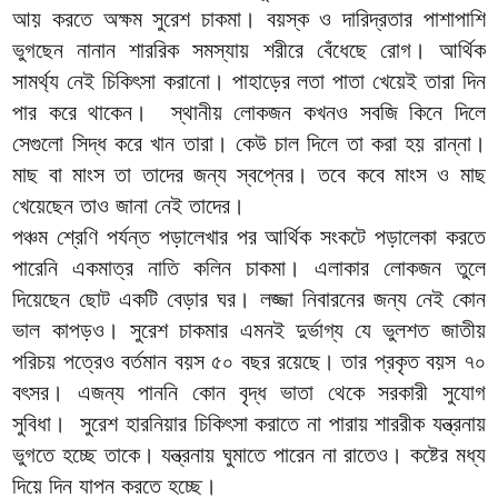
আয় করতে অক্ষম সুরেশ চাকমা। বয়স্ক ও দারিদ্রতার পাশাপাশি
ভুগছেন নানান শাররিক সমস্যায় শরীরে বেঁধেছে রোগ। আর্থিক
সামর্থ্য নেই চিকিৎসা করানো। পাহাড়ের লতা পাতা খেয়েই তারা দিন
পার করে থাকেন। স্থানীয় লোকজন কখনও সবজি কিনে দিলে
সেগুলো সিদ্ধ করে খান তারা। কেউ চাল দিলে তা করা হয় রান্না।
মাছ বা মাংস তা তাদের জন্য স্বপ্নের। তবে কবে মাংস ও মাছ
খেয়েছেন তাও জানা নেই তাদের।
পঞ্চম শ্রেণি পর্যন্ত পড়ালেখার পর আর্থিক সংকটে পড়ালেকা করতে
পারেনি একমাত্র নাতি কলিন চাকমা। এলাকার লোকজন তুলে
দিয়েছেন ছোট একটি বেড়ার ঘর। লজ্জা নিবারনের জন্য নেই কোন
ভাল কাপড়ও। সুরেশ চাকমার এমনই দুর্ভাগ্য যে ভুলশত জাতীয়
পরিচয় পত্রেও বর্তমান বয়স ৫০ বছর রয়েছে। তার প্রকৃত বয়স ৭০
বৎসর। এজন্য পাননি কোন বৃদ্ধ ভাতা থেকে সরকারী সুযোগ
সুবিধা। সুরেশ হারনিয়ার চিকিৎসা করাতে না পারায় শাররীক যন্ত্রনায়
ভুগতে হচ্ছে তাকে। যন্ত্রনায় ঘুমাতে পারেন না রাতেও। কষ্টের মধ্য
দিয়ে দিন যাপন করতে হচ্ছে।