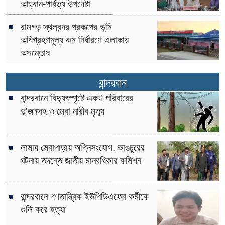
আহ্বান-পার্বত্য উপদেষ্টা
রামগড় স্থলবন্দর প্রকল্পের ভূমি
অধিগ্রহণমূল্য কম নির্ধারণে এলাকায়
অসন্তোষ
বান্দরবান
বান্দরবানে বিদ্যুৎস্পৃষ্টে একই পরিবারের
দু’জনসহ ৩ ম্রো নারীর মৃত্যু
লামায় ম্রোপাড়ায় অগ্নিসংযোগ, ভাঙচুরের
ঘটনায় তদন্তে জাতীয় মানবধিকার কমিশন
বান্দরবানে গণতান্ত্রিক ইউপিডিএফের কর্মীকে
গুলি করে হত্যা