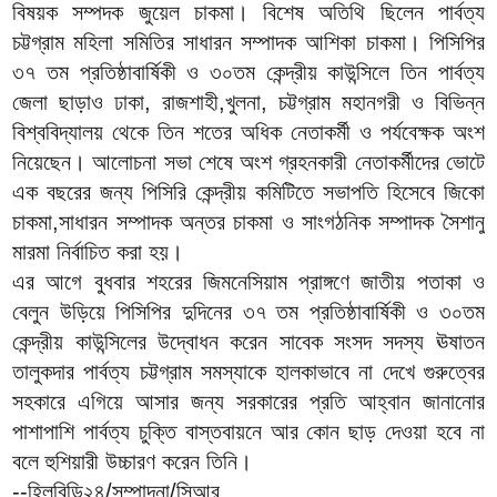
বিষয়ক সম্পদক জুয়েল চাকমা। বিশেষ অতিথি ছিলেন পার্বত্য
চট্টগ্রাম মহিলা সমিতির সাধারন সম্পাদক আশিকা চাকমা। পিসিপির
৩৭ তম প্রতিষ্ঠাবার্ষিকী ও ৩০তম কেন্দ্রীয় কাউন্সিলে তিন পার্বত্য
জেলা ছাড়াও ঢাকা, রাজশাহী,খুলনা, চট্টগ্রাম মহানগরী ও বিভিন্ন
বিশ্ববিদ্যালয় থেকে তিন শতের অধিক নেতাকর্মী ও পর্যবেক্ষক অংশ
নিয়েছেন। আলোচনা সভা শেষে অংশ গ্রহনকারী নেতাকর্মীদের ভোটে
এক বছরের জন্য পিসিরি কেন্দ্রীয় কমিটিতে সভাপতি হিসেবে জিকো
চাকমা,সাধারন সম্পাদক অন্তর চাকমা ও সাংগঠনিক সম্পাদক সৈশানু
মারমা নির্বাচিত করা হয়।
এর আগে বুধবার শহরের জিমনেসিয়াম প্রাঙ্গণে জাতীয় পতাকা ও
বেলুন উড়িয়ে পিসিপির দুদিনের ৩৭ তম প্রতিষ্ঠাবার্ষিকী ও ৩০তম
কেন্দ্রীয় কাউন্সিলের উদ্বোধন করেন সাবেক সংসদ সদস্য ঊষাতন
তালুকদার পার্বত্য চট্টগ্রাম সমস্যাকে হালকাভাবে না দেখে গুরুত্বের
সহকারে এগিয়ে আসার জন্য সরকারের প্রতি আহ্বান জানানোর
পাশাপাশি পার্বত্য চুক্তি বাস্তবায়নে আর কোন ছাড় দেওয়া হবে না
বলে হুশিয়ারী উচ্চারণ করেন তিনি।
--হিলবিডি২৪/সম্পাদনা/সিআর.