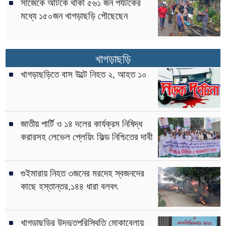
সাজেকে আটকে থাকা ৫৬১ জন পর্যটকের
মধ্যে ১৫০জন খাগড়াছড়ি পৌছেছেন
খাগড়াছড়ি
খাগড়াছড়িতে বাস উল্টে নিহত ২, আহত ১০
জাতীয় পার্টি ও ১৪ দলের কার্যক্রম নিষিদ্ধ
করারসহ লেভেল প্লেয়িং ফিল্ড নিশ্চিতের দাবী
গুইমারায় নিহত ৩জনের মরদেহ স্বজনদের
কাছে হস্তান্তর,১৪৪ ধারা বলবৎ
খাগড়াছড়ির উদ্ভূতপরিস্থিতি মোকাবেলায়