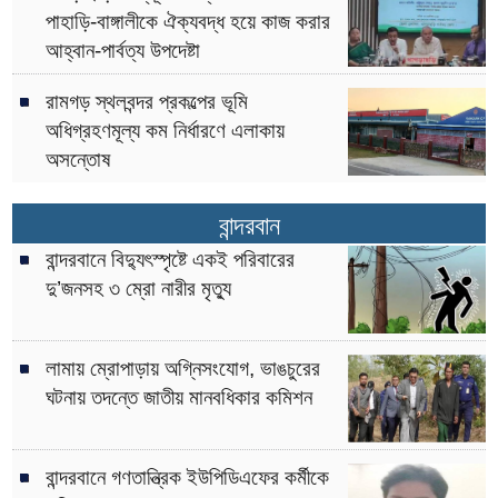
পাহাড়ি-বাঙ্গালীকে ঐক্যবদ্ধ হয়ে কাজ করার
আহ্বান-পার্বত্য উপদেষ্টা
রামগড় স্থলবন্দর প্রকল্পের ভূমি
অধিগ্রহণমূল্য কম নির্ধারণে এলাকায়
অসন্তোষ
বান্দরবান
বান্দরবানে বিদ্যুৎস্পৃষ্টে একই পরিবারের
দু’জনসহ ৩ ম্রো নারীর মৃত্যু
লামায় ম্রোপাড়ায় অগ্নিসংযোগ, ভাঙচুরের
ঘটনায় তদন্তে জাতীয় মানবধিকার কমিশন
বান্দরবানে গণতান্ত্রিক ইউপিডিএফের কর্মীকে