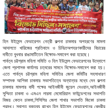
হিল উইমেন্স ফেডারেশন নেত্রী কল্পনা চাকমার অপহরণের মামলা
আদালতে খারিজের প্রতিবাদে ও চিহিৃতঅপহরণকারীদের বিচারের
দাবীতে বুধবার রাঙামাটিতেন বিক্ষোভ-সমাবেশ করা হয়েছে।
পার্বত্য চট্টগ্রাম মহিলা সমিতি ও হিল ইউমেন্স ফেডারেশনের উদ্যোগে
জেলা প্রশাসক কার্যালয় চত্বরের সামনে বিক্ষোভ-সমাবেশ করা হয়।
এতে পার্বত্য চট্টগ্রাম মহিলা সমিতির জেলা কমিটির সহসাধারণ
সম্পাদক আশিকা চাকমার সভাপতিত্বে অন্যান্যর মধ্যে দেন কল্পনা
চাকমার মামলার বাদী পক্ষের আইনজীবী জুয়েল দেওয়ান,আইনজীবী
সুম্মিতা চাকমা ও এমএন লারমা মেমোরিয়াল ফাউন্ডেশনের সভাপতি
বিজয় কেতন চাকমা,পিসিপির জেলা শাখার সভাপতি জিকো চাকমা
প্রমুখ। স্বাগত বক্তব্য রাখেন হিল উইমেন্স ফেডারেশনের কেন্দ্রীয়