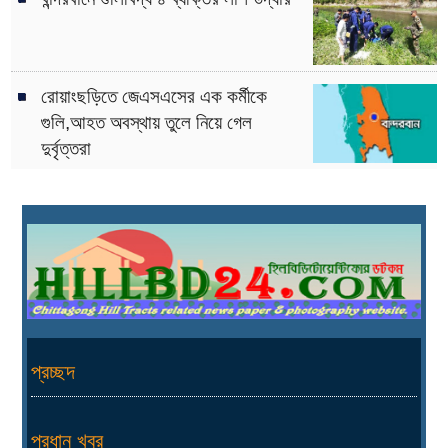
রোয়াংছড়িতে জেএসএসের এক কর্মীকে
গুলি,আহত অবস্থায় তুলে নিয়ে গেল
দুর্বৃত্তরা
প্রচ্ছদ
প্রধান খবর