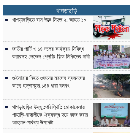
খাগড়াছড়ি
খাগড়াছড়িতে বাস উল্টে নিহত ২, আহত ১০
জাতীয় পার্টি ও ১৪ দলের কার্যক্রম নিষিদ্ধ
করারসহ লেভেল প্লেয়িং ফিল্ড নিশ্চিতের দাবী
গুইমারায় নিহত ৩জনের মরদেহ স্বজনদের
কাছে হস্তান্তর,১৪৪ ধারা বলবৎ
খাগড়াছড়ির উদ্ভূতপরিস্থিতি মোকাবেলায়
পাহাড়ি-বাঙ্গালীকে ঐক্যবদ্ধ হয়ে কাজ করার
আহ্বান-পার্বত্য উপদেষ্টা