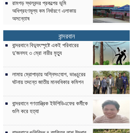
রামগড় স্থলবন্দর প্রকল্পের ভূমি
অধিগ্রহণমূল্য কম নির্ধারণে এলাকায়
অসন্তোষ
বান্দরবান
বান্দরবানে বিদ্যুৎস্পৃষ্টে একই পরিবারের
দু’জনসহ ৩ ম্রো নারীর মৃত্যু
লামায় ম্রোপাড়ায় অগ্নিসংযোগ, ভাঙচুরের
ঘটনায় তদন্তে জাতীয় মানবধিকার কমিশন
বান্দরবানে গণতান্ত্রিক ইউপিডিএফের কর্মীকে
গুলি করে হত্যা
বান্দরবানে গুলিবিদ্ধ ৪ ব্যক্তির লাশ উদ্ধার