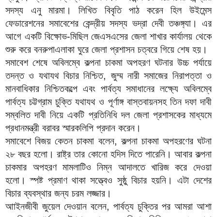
সদস্য এনু মারমা। লিখিত বিবৃতি পাঠ করেন হিল উইমেন্স
ফেডারেশনের সমাবেশের কেন্দ্রীয় সদস্য ভদ্রা দেবী তঞ্চঙ্গ্যা। এর
আগে একটি বিক্ষোভ-মিছিল জেএসএসের জেলা শাখার কার্যালয় থেকে
শুরু করে বনরুপাএলাকা ঘুরে জেলা প্রশাসন চত্বরে গিয়ে শেষ হয়।
সমাবেশ শেষে অবিলম্বে কল্পনা চাকমা অপহরণ ঘটনার উচ্চ পর্যায়ে
তদন্ত ও যথাযথ বিচার নিশ্চিত, জুম্ম নারী সমাজের নিরাপত্তা ও
মানবাধিকার নিশ্চিতকল্পে এবং পার্বত্য সমাধানের লক্ষ্যে অবিলম্বে
পার্বত্য চট্টগ্রাম চুক্তি যথাযথ ও পূর্ণাঙ্গ বাস্তবায়নসহ তিন দফা দাবী
সম্বলিত দাবী নিয়ে একটি প্রতিনিধি দল জেলা প্রশাসকের মাধ্যমে
প্রধানমন্ত্রী বরাবর স্মারকলিপি প্রদান করেন।
সমাবেশে বিজয় কেতন চাকমা বলেন, কল্পনা চাকমা অপহরণের ঘটনা
২৮ বছর হলো। রাষ্ট্র তার কোনো হদিস দিতে পারেনি। আবার কল্পনা
চাকমার অপহরণ মামলাটিও নিম্ন আদালতে খারিজ করে দেওয়া
হলো। স্পষ্ট প্রমাণ থাকা সত্ত্বেও সুষ্ঠু বিচার হয়নি। এটা দেশের
বিচার ব্যবস্থার জন্য চরম লজ্জার।
আাইনজীবী জুয়েল দেওয়ান বলেন, পার্বত্য চুক্তির পর আমরা আশা