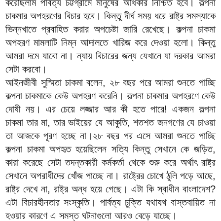
করেছিলাম পার্বত্য চট্টগ্রামে মানুষের অধিকার নিশ্চিত হবে। কল্পনা
চাকমার অপহরণের বিচার হবে। কিন্তু দীর্ঘ সময় ধরে রাষ্ট্র সমস্যাকে
ভিন্নখাতে প্রবাহিত করার অপচেষ্টা জারি রেখেছে। কল্পনা চাকমা
অপহরণ মামলাটি নিম্ন আদালতে খারিজ করে দেওয়া হলো। কিন্তু
আমরা দমে যাবো না। ন্যায় বিচারের জন্য যেখানে যা দরকার আমরা
সেটা করবো।
আইনজীবী সুস্মিতা চাকমা বলেন, ২৮ বছর পরে আমরা শুনতে পাচ্ছি
কল্পনা চাকমাকে কেউ অপহরণ করেনি। কল্পনা চাকমার অপহরণে কেউ
দোষী নয়। এর চেয়ে লজ্জার আর কী হতে পারে! একজন কল্পনা
চাকমা তার মা, তার ভাইয়ের যে আকুতি, শতশত জনগণের যে চাওয়া
তা আজকে পূরণ হচ্ছে না।২৮ বছর পর এসে আমরা শুনতে পাচ্ছি
কল্পনা চাকমা অপহৃত হয়েছিলেন সত্যি কিন্তু সেখানে কে জড়িত,
কারা করেছে সেটা তদন্তকারী কর্মকর্তা থেকে শুরু করে অর্থাৎ রাষ্ট্র
সেখানে অপরাধীদের খোঁজ পাচ্ছে না। রাষ্ট্রের চোখে ঠুলি পড়ে আছে,
রাষ্ট্র দেখে না, রাষ্ট্র অন্ধ হয়ে গেছে। এটা কি স্বাধীন বাংলাদেশ?
এটা বিচারহীনতার সংস্কৃতি। পার্বত্য চুক্তি যথাযথ বাস্তবায়িত না
হওয়ার কারণে এ সমস্ত ঘটনাগুলো আরও বেড়ে যাচ্ছে।