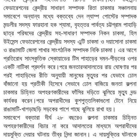
ফেডারেশনের কেন্দ্রীয় সাধারণ সম্পাদক রিতা চাকমার সঞ্চালনায়
সমাবেশে অন্যান্য মধ্যে বক্তব্যে দেন ল্যাম্প পোস্টের সম্পাদক
মন্ডলীর সদস্য ফারহানা হক শ্যামা, বৃহত্তর পার্বত্য চট্টগ্রাম পাহাড়ি
ছাত্র পরিষদের কেন্দ্রীয় সহ-সাধারণ সম্পাদক নিকন চাকমা, হিল
উইমেন্স ফেডারেশনের কেন্দ্রীয় সদস্য এন্টি চাকমা ও দয়াসোনা চাকমা
ও রাঙামাটি জেলা শাখার সাংগঠনিক সম্পাদক নিকি চাকমা। এর আগে
প্রতিরোধ সাংস্কৃতিক স্কোয়াডের টিম পাহাড়ের দমন-পীড়নের ওপর
একটি নাটিকা প্রদর্শন করে।পরে জনতারআদালতের রায় ঘোষণার পর
পরই পাহাড়িদের রীতি অনুযায়ী মানুষের মৃত্যুর পর যেভাবে ঢোল
বাঁজানো হয় প্রতীকী হিসেবে সেভাবে ঢোল বাজিয়ে জনতা কল্পনা
চাকমার চিহ্নিত অপহরণকারীদের ফাঁসির দড়িতে ঝুলিয়ে মৃত্যু দন্ড
কার্যকর করেন।পরে অপরাধীদের কুশপুত্তলিকাগুলো টেনে নিয়ে
রাঙামাটি-খাগড়াছড়ি সড়কের পাশে গাছে ঝুলিয়ে রাখা হয়।
সমাবেশে বক্তারা দীর্ঘ ২৮ বছরেও কল্পনা চাকমার চিহ্নিত
অপহরণকারীদের বিচার না করে আদালতের মাধ্যমে অপরাধীদের
দায়মুক্তি দেয়ার ঘটনায় তীব্র নিন্দা জানান। এ দায়মুক্তির ঘটনাকে