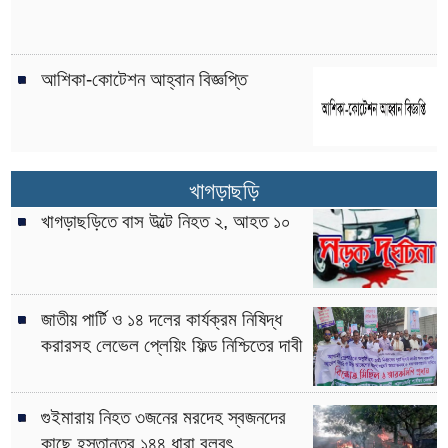
আশিকা-কোটেশন আহ্বান বিজ্ঞপ্তি
খাগড়াছড়ি
খাগড়াছড়িতে বাস উল্টে নিহত ২, আহত ১০
জাতীয় পার্টি ও ১৪ দলের কার্যক্রম নিষিদ্ধ
করারসহ লেভেল প্লেয়িং ফিল্ড নিশ্চিতের দাবী
গুইমারায় নিহত ৩জনের মরদেহ স্বজনদের
কাছে হস্তান্তর,১৪৪ ধারা বলবৎ