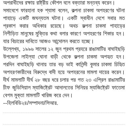
অপরাধীদের রক্ষায় রাষ্ট্রীয় কৌশল বলে বক্তারা মন্তব্য করেন।
সমাবেশে ফারহানা হক শ্যামা বলেন, কল্পনা চাকমা অপহরণের ঘটনা
পাহাড়ে একটি জঘন্যতম ঘটনা। একটি স্বাধীন দেশে সবার মত
প্রকাশ করার অধিকার রয়েছে। অথচ কল্পনা চাকমা পাহাড়ের
নিপীড়িত মানুষের মুক্তির কথা বলার কারণে অপহরণের শিকার হন।
যার বিচারের দাবিতে আজও আন্দোলন করতে হচ্ছে।
উল্লেখ্য, ১৯৯৬ সালের ১২ জুন প্রথম প্রহরে রাঙামাটির বাঘাইছড়ি
উপজেলা লাইল্যা ঘোনা বাড়ী থেকে কল্পনা চাকমা অপহৃত হন।
পরদিন বাঘাইছড়ি থানায় তার বড় ভাই কালিন্দী কুমার চাকমা চিহিৃত
অপহরণকারীদের বিরুদ্ধে বাদী হয়ে অপহরনের মামলা দায়ের করেন।
দীর্ঘ মামলাটি দীর্ঘ ২৮ বছর ধরে চলার পর গত ২৩ এপ্রিল রাঙামাটির
চীফ জুডিসিয়াল ম্যাজিষ্ট্রেট আদালতের সিনিয়র ম্যাজিষ্ট্রেট ফাতেমা
বেগম মুক্তা মামলাটি খারিজ করে দেন।
--হিলবিডি২৪/সম্পাদনা/সিআর.