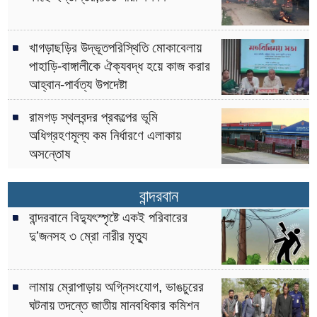
খাগড়াছড়ির উদ্ভূতপরিস্থিতি মোকাবেলায়
পাহাড়ি-বাঙ্গালীকে ঐক্যবদ্ধ হয়ে কাজ করার
আহ্বান-পার্বত্য উপদেষ্টা
রামগড় স্থলবন্দর প্রকল্পের ভূমি
অধিগ্রহণমূল্য কম নির্ধারণে এলাকায়
অসন্তোষ
বান্দরবান
বান্দরবানে বিদ্যুৎস্পৃষ্টে একই পরিবারের
দু’জনসহ ৩ ম্রো নারীর মৃত্যু
লামায় ম্রোপাড়ায় অগ্নিসংযোগ, ভাঙচুরের
ঘটনায় তদন্তে জাতীয় মানবধিকার কমিশন