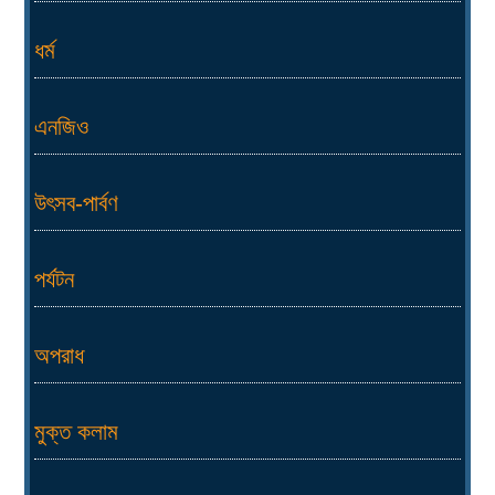
ধর্ম
এনজিও
উৎসব-পার্বণ
পর্যটন
অপরাধ
মুক্ত কলাম