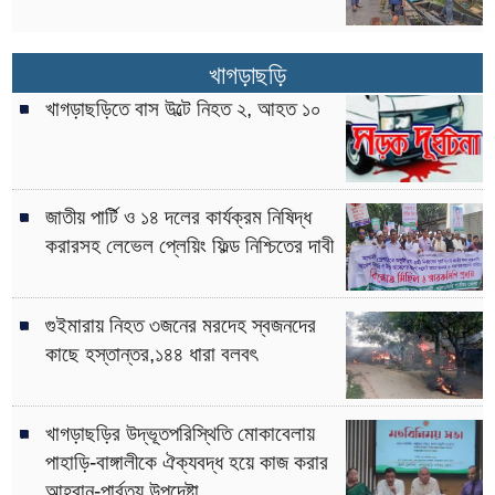
খাগড়াছড়ি
খাগড়াছড়িতে বাস উল্টে নিহত ২, আহত ১০
জাতীয় পার্টি ও ১৪ দলের কার্যক্রম নিষিদ্ধ
করারসহ লেভেল প্লেয়িং ফিল্ড নিশ্চিতের দাবী
গুইমারায় নিহত ৩জনের মরদেহ স্বজনদের
কাছে হস্তান্তর,১৪৪ ধারা বলবৎ
খাগড়াছড়ির উদ্ভূতপরিস্থিতি মোকাবেলায়
পাহাড়ি-বাঙ্গালীকে ঐক্যবদ্ধ হয়ে কাজ করার
আহ্বান-পার্বত্য উপদেষ্টা