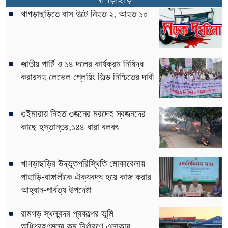
খাগড়াছড়িতে বাস উল্টে নিহত ২, আহত ১০
জাতীয় পার্টি ও ১৪ দলের কার্যক্রম নিষিদ্ধ
করারসহ লেভেল প্লেয়িং ফিল্ড নিশ্চিতের দাবী
গুইমারায় নিহত ৩জনের মরদেহ স্বজনদের
কাছে হস্তান্তর,১৪৪ ধারা বলবৎ
খাগড়াছড়ির উদ্ভূতপরিস্থিতি মোকাবেলায়
পাহাড়ি-বাঙ্গালীকে ঐক্যবদ্ধ হয়ে কাজ করার
আহ্বান-পার্বত্য উপদেষ্টা
রামগড় স্থলবন্দর প্রকল্পের ভূমি
অধিগ্রহণমূল্য কম নির্ধারণে এলাকায়