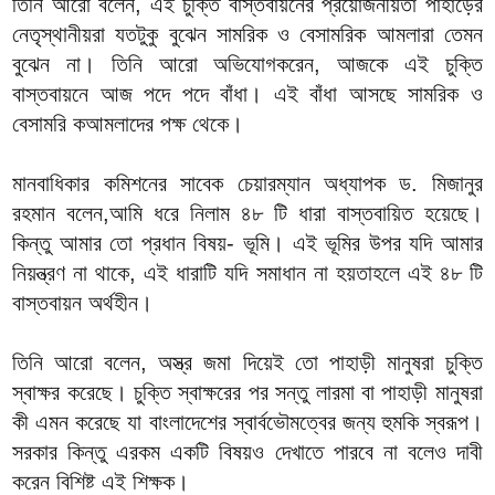
তিনি আরো বলেন, এই চুক্তি বাস্তবায়নের প্রয়োজনীয়তা পাহাড়ের
নেতৃস্থানীয়রা যতটুকু বুঝেন সামরিক ও বেসামরিক আমলারা তেমন
বুঝেন না। তিনি আরো অভিযোগকরেন, আজকে এই চুক্তি
বাস্তবায়নে আজ পদে পদে বাঁধা। এই বাঁধা আসছে সামরিক ও
বেসামরি কআমলাদের পক্ষ থেকে।
মানবাধিকার কমিশনের সাবেক চেয়ারম্যান অধ্যাপক ড. মিজানুর
রহমান বলেন,আমি ধরে নিলাম ৪৮ টি ধারা বাস্তবায়িত হয়েছে।
কিন্তু আমার তো প্রধান বিষয়- ভূমি। এই ভূমির উপর যদি আমার
নিয়ন্ত্রণ না থাকে, এই ধারাটি যদি সমাধান না হয়তাহলে এই ৪৮ টি
বাস্তবায়ন অর্থহীন।
তিনি আরো বলেন, অস্ত্র জমা দিয়েই তো পাহাড়ী মানুষরা চুক্তি
স্বাক্ষর করেছে। চুক্তি স্বাক্ষরের পর সন্তু লারমা বা পাহাড়ী মানুষরা
কী এমন করেছে যা বাংলাদেশের স্বার্বভৌমত্বের জন্য হুমকি স্বরূপ।
সরকার কিন্তু এরকম একটি বিষয়ও দেখাতে পারবে না বলেও দাবী
করেন বিশিষ্ট এই শিক্ষক।