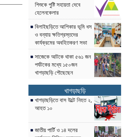
শিশুকে পুষ্টি সহায়তা দেবে
হেলেনকেলার
বিলাইছড়িতে আশিকার ভূমি ধস
ও বন্যায় ক্ষতিগ্রস্তদের
কার্যক্রমের অবহিতকরণ সভা
সাজেকে আটকে থাকা ৫৬১ জন
পর্যটকের মধ্যে ১৫০জন
খাগড়াছড়ি পৌছেছেন
খাগড়াছড়ি
খাগড়াছড়িতে বাস উল্টে নিহত ২,
আহত ১০
জাতীয় পার্টি ও ১৪ দলের