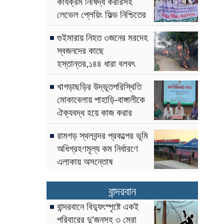
কার্যক্রম নিষিদ্ধ করারসহ
লেভেল প্লেয়িং ফিল্ড নিশ্চিতের
দাবী
গুইমারায় নিহত ৩জনের মরদেহ
স্বজনদের কাছে
হস্তান্তর,১৪৪ ধারা বলবৎ
খাগড়াছড়ির উদ্ভূতপরিস্থিতি
মোকাবেলায় পাহাড়ি-বাঙ্গালীকে
ঐক্যবদ্ধ হয়ে কাজ করার
আহ্বান-পার্বত্য উপদেষ্টা
রামগড় স্থলবন্দর প্রকল্পের ভূমি
অধিগ্রহণমূল্য কম নির্ধারণে
এলাকায় অসন্তোষ
বান্দরবান
বান্দরবানে বিদ্যুৎস্পৃষ্টে একই
পরিবারের দু’জনসহ ৩ ম্রো