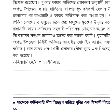
নিখোজ রয়েছেন। বুধবার ফায়ার সাভিসের লোকজন তল্লাশী চা
লংগদু উপজেলা ফায়ার সার্ভিসের ভারপ্রাপ্ত কর্মকর্তা হেলাল
জানানোর পর রাাঙামাটি ও ফায়ার সার্ভিসকে খবর দেওয়া হয়। প
শিরিনা বেগমের ও দুপুরের দিকে মো: মাসুমের মৃতদেহ উদ্ধার ক
রাঙামাটি ফায়ার সাভিসের সহকারী পরিচালক মোহাম্মদ আব্দুল মা
নিখোজদের সন্ধান চালালেও তাদের করা সম্ভব হয়নি। বৃহস্পতি
লংগদু উপজেলা নির্বাহী অফিসার জাহাঙ্গীর হোসাইন জানান, 
ঘটেছে। তার মধ্যে গুলশাখালী এলাকায় নৌকা ডুবে এক শিশুসহ
করা হয়েছে।
--হিলবিডি২৪/সম্পাদনা/সিআর.
« সাজেকে পর্যটকবাহী জীপ নিয়ন্ত্রণ হারিয়ে খুবির এক শিক্ষার্থী ন
১১