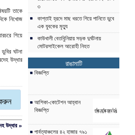
৩
বিষয়টি তাকে
কাপ্তাই হ্রদে মাছ ধরতে গিয়ে পানিতে ডুবে
 দিকে নিখোজ
এক যুবকের মৃত্যু
য়ারচরে গিয়ে
কাউখালী বেতবুিনিয়ায় সড়ক দুর্ঘটনায়
মোটরসাইকেল আরোহী নিহত
 ডুবির ঘটনা
রদেহ উদ্ধার
রাঙামাটি
বিজ্ঞপ্তি
ট করুন
আশিকা-কোটেশন আহ্বান
বিজ্ঞপ্তি
েহ উদ্ধার »
পার্বত্যাঞ্চলের ৪২ হাজার ৭৯১