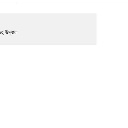
েহ উদ্ধার