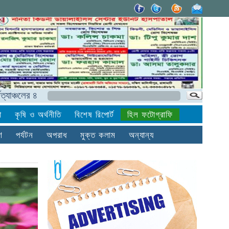
ের ৪২ হাজার ৭৯১ শিশুকে পুষ্টি সহায়তা দেবে হেলেনকেলার
বি
া
কৃষি ও অর্থনীতি
বিশেষ রিপোর্ট
হিল ফটোগ্রাফি
ণ
পর্যটন
অপরাধ
মুক্ত কলাম
অন্যান্য