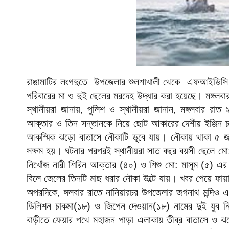
রাঙামাটির লংগদুতে উপজেলার শুলশাখালী থেকে এফআইডিসি 
পরিবারের মা ও দুই ছেলের মরদেহ উদ্ধার করা হয়েছে। মঙ্গলব
স্থানীয়রা জানায়, পুলিশ ও স্থানীয়রা জানান, মঙ্গলবার রাত
আক্তার ও তিন সন্তানকে নিয়ে ছোট আকারের দেশীয় ইঞ্জিন
আকস্মিক ঝড়ো বাতাসে নৌকাটি ডুবে যায়। নৌকায় থাকা ৫ জন
সক্ষম হয়। ঘটনার পরপরই স্থানীয়রা সাত বছর বয়সী ছেলে মো: 
নিখোঁজ নারী শিরিন আক্তার (৪০) ও শিশু মো: মাসুম (৫) এর 
বিলে জেলের তিনটি মাছ ধরার নৌকা উল্টে যায়। খবর পেয়ে ফায়া
অপরদিকে, ঙ্গলবার রাতে নানিয়ারচর উপজেলার জগনাথ মন্দিও এ
ডিলিশন চাকমা(১৮) ও জিপেন দেওয়ান(১৮) নামের দুই যুব ন
বাড়ীতে ফেয়ার পথে মহাজন পাড়া এলাকায় তীব্র বাতাসে ও 