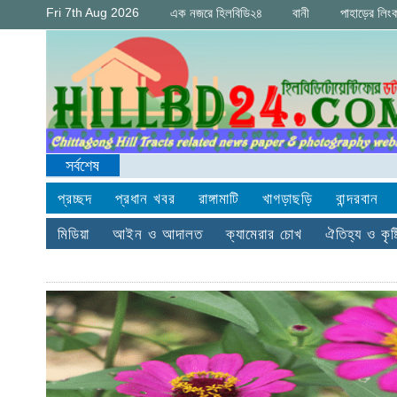
Fri 7th Aug 2026
এক নজরে হিলবিডি২৪
বানী
পাহাড়ের লিং
সর্বশেষ
প্রচ্ছদ
প্রধান খবর
রাঙ্গামাটি
খাগড়াছড়ি
বান্দরবান
মিডিয়া
আইন ও আদালত
ক্যামেরার চোখ
ঐতিহ্য ও কৃষ্ট