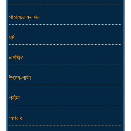
পাহাড়ের ফ্যাশন
ধর্ম
এনজিও
উৎসব-পার্বণ
পর্যটন
অপরাধ