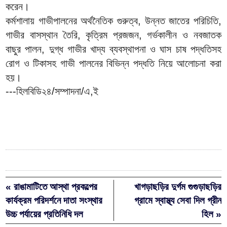
করেন।
কর্মশালায় গাভীপালনের অর্থনৈতিক গুরুত্ব, উন্নত জাতের পরিচিতি,
গাভীর বাসস্থান তৈরি, কৃত্রিম প্রজজন, গর্ভকালীন ও নবজাতক
বাছুর পালন, দুগ্ধ গাভীর খাদ্য ব্যবস্থাপনা ও ঘাস চাষ পদ্ধতিসহ
রোগ ও টিকাসহ গাভী পালনের বিভিন্ন পদ্ধতি নিয়ে আলোচনা করা
হয়।
---হিলবিডি২৪/সম্পাদনা/এ,ই
« রাঙামাটিতে আস্থা প্রকল্পের
খাগড়াছড়ির দুর্গম গুগুড়াছড়ির
কার্যক্রম পরিদর্শনে দাতা সংস্থার
গ্রামে স্বাস্থ্য সেবা দিল গ্রীন
উচ্চ পর্যায়ের প্রতিনিধি দল
হিল »