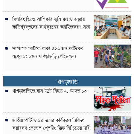
বিলাইছড়িতে আশিকার ভূমি ধস ও বন্যায়
ক্ষতিগ্রস্তদের কার্যক্রমের অবহিতকরণ সভা
সাজেকে আটকে থাকা ৫৬১ জন পর্যটকের
মধ্যে ১৫০জন খাগড়াছড়ি পৌছেছেন
খাগড়াছড়ি
খাগড়াছড়িতে বাস উল্টে নিহত ২, আহত ১০
জাতীয় পার্টি ও ১৪ দলের কার্যক্রম নিষিদ্ধ
করারসহ লেভেল প্লেয়িং ফিল্ড নিশ্চিতের দাবী