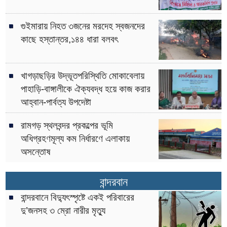
গুইমারায় নিহত ৩জনের মরদেহ স্বজনদের
কাছে হস্তান্তর,১৪৪ ধারা বলবৎ
খাগড়াছড়ির উদ্ভূতপরিস্থিতি মোকাবেলায়
পাহাড়ি-বাঙ্গালীকে ঐক্যবদ্ধ হয়ে কাজ করার
আহ্বান-পার্বত্য উপদেষ্টা
রামগড় স্থলবন্দর প্রকল্পের ভূমি
অধিগ্রহণমূল্য কম নির্ধারণে এলাকায়
অসন্তোষ
বান্দরবান
বান্দরবানে বিদ্যুৎস্পৃষ্টে একই পরিবারের
দু’জনসহ ৩ ম্রো নারীর মৃত্যু