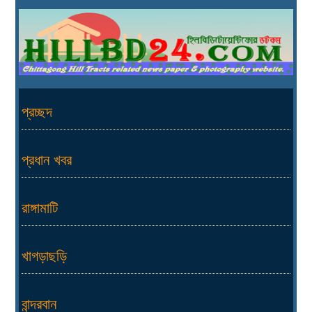
প্রচ্ছদ
প্রধান খবর
রাঙ্গামাটি
খাগড়াছড়ি
বান্দরবান