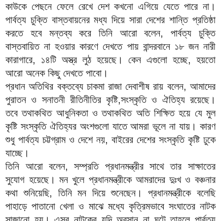
কাউকে পেছনে ফেলে রেখে দেশ কখনো এগিয়ে যেতে পারে না।
পার্বত্য চুক্তি বাস্তবায়নের মধ্য দিয়ে সারা দেশের শান্তি প্রতিষ্ঠা
করতে হবে মন্তব্য করে তিনি আরো বলেন, পার্বত্য চুক্তি
বাস্তবায়িত না হওয়ার কারণে দেখতে পায় বান্দরবানে ১৮ জন নারী
কারাগারে, ১৪টি অস্ত্র লুঠ হয়েছে। কেন এগুলো হচ্ছে, হয়তো
আরো অনেক কিছু দেখতে পাবো।
প্রধান অতিথির বক্তব্যে চাকমা রাজা দেবাশীষ রায় বলেন, আমাদের
পুরাতন ও সনাতনী রীতিনীতির কৃষ্টি,সংস্কৃতি ও ঐতিহ্য রয়েছে।
তবে তথাকথিত আধুনিকতা ও তথাকথিত অতি শিক্ষিত হয়ে যে মুল
কৃষ্টি সংস্কৃতি ঐতিহ্যর অংশগুলো যাতে আমরা ভূলে না যায়। কারণ
শুধু পার্বত্য চট্টগ্রাম ও দেশে নয়, বাইরের দেশের সংস্কৃতি কৃষ্টি ঢুকে
যাচ্ছে।
তিনি আরো বলেন, সম্প্রতি প্রধানমন্ত্রীর সাথে তার সাক্ষাতের
সুযোগ হয়েছে। মন খুলে প্রধানমন্ত্রীকে আমরাদের দুঃখ ও বঞ্চনার
কথা শুনিয়েছি, তিনি মন দিয়ে শুনেছেন। প্রধানমন্ত্রীকে বলেছি
পাহাড়ে পাতানো খেলা ও মাঝে মধ্যে কৃত্রিমভাবে সংঘাতের নাটক
সাজানো হয়। এসব নাটকের যদি অবসান না ঘটে তাহলে পার্বত্য