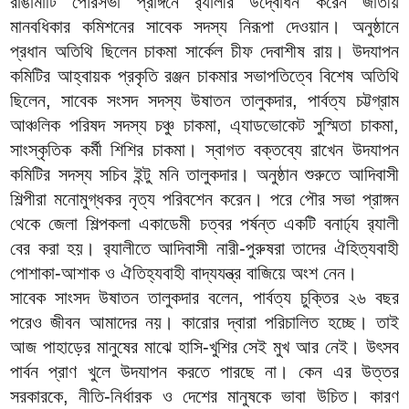
রাঙামাটি পৌরসভা প্রাঙ্গনে র‌্যালীর উদ্বোধন করেন জাতীয়
মানবধিকার কমিশনের সাবেক সদস্য নিরূপা দেওয়ান। অনুষ্ঠানে
প্রধান অতিথি ছিলেন চাকমা সার্কেল চীফ দেবাশীষ রায়। উদযাপন
কমিটির আহ্বায়ক প্রকৃতি রঞ্জন চাকমার সভাপতিত্বে বিশেষ অতিথি
ছিলেন, সাবেক সংসদ সদস্য উষাতন তালুকদার, পার্বত্য চট্টগ্রাম
আঞ্চলিক পরিষদ সদস্য চঞ্চু চাকমা, এ্যাডভোকেট সুস্মিতা চাকমা,
সাংস্কৃতিক কর্মী শিশির চাকমা। স্বাগত বক্তব্যে রাখেন উদযাপন
কমিটির সদস্য সচিব ইন্টু মনি তালুকদার। অনুষ্ঠান শুরুতে আদিবাসী
শিল্পীরা মনোমুগ্ধকর নৃত্য পরিবশেন করেন। পরে পৌর সভা প্রাঙ্গন
থেকে জেলা শিল্পকলা একাডেমী চত্বর পর্ষন্ত একটি বনার্ঢ্য র‌্যালী
বের করা হয়। র‌্যালীতে আদিবাসী নারী-পুরুষরা তাদের ঐহিত্যবাহী
পোশাকা-আশাক ও ঐতিহ্যবাহী বাদ্যযন্ত্র বাজিয়ে অংশ নেন।
সাবেক সাংসদ উষাতন তালুকদার বলেন, পার্বত্য চুক্তির ২৬ বছর
পরেও জীবন আমাদের নয়। কারোর দ্বারা পরিচালিত হচ্ছে। তাই
আজ পাহাড়ের মানুষের মাঝে হাসি-খুশির সেই মুখ আর নেই। উৎসব
পার্বন প্রাণ খুলে উদযাপন করতে পারছে না। কেন এর উত্তর
সরকারকে, নীতি-নির্ধারক ও দেশের মানুষকে ভাবা উচিত। কারণ