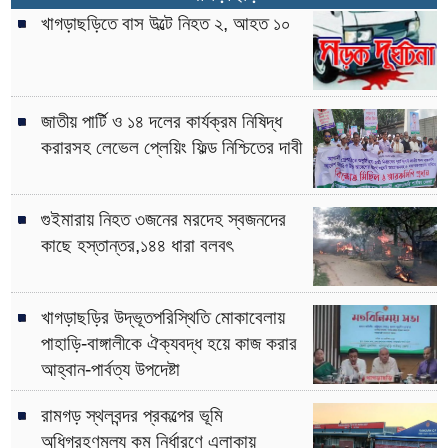
খাগড়াছড়িতে বাস উল্টে নিহত ২, আহত ১০
জাতীয় পার্টি ও ১৪ দলের কার্যক্রম নিষিদ্ধ
করারসহ লেভেল প্লেয়িং ফিল্ড নিশ্চিতের দাবী
গুইমারায় নিহত ৩জনের মরদেহ স্বজনদের
কাছে হস্তান্তর,১৪৪ ধারা বলবৎ
খাগড়াছড়ির উদ্ভূতপরিস্থিতি মোকাবেলায়
পাহাড়ি-বাঙ্গালীকে ঐক্যবদ্ধ হয়ে কাজ করার
আহ্বান-পার্বত্য উপদেষ্টা
রামগড় স্থলবন্দর প্রকল্পের ভূমি
অধিগ্রহণমূল্য কম নির্ধারণে এলাকায়