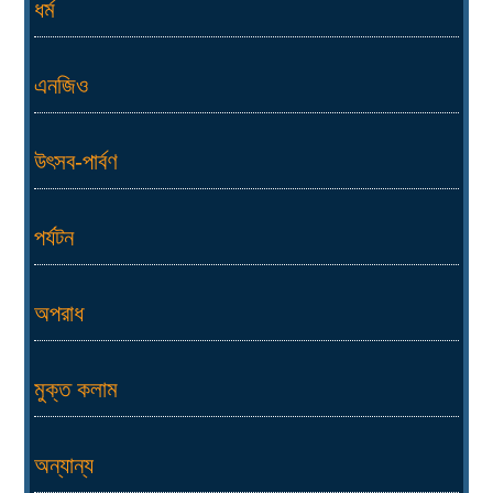
ধর্ম
এনজিও
উৎসব-পার্বণ
পর্যটন
অপরাধ
মুক্ত কলাম
অন্যান্য