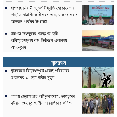
খাগড়াছড়ির উদ্ভূতপরিস্থিতি মোকাবেলায়
পাহাড়ি-বাঙ্গালীকে ঐক্যবদ্ধ হয়ে কাজ করার
আহ্বান-পার্বত্য উপদেষ্টা
রামগড় স্থলবন্দর প্রকল্পের ভূমি
অধিগ্রহণমূল্য কম নির্ধারণে এলাকায়
অসন্তোষ
বান্দরবান
বান্দরবানে বিদ্যুৎস্পৃষ্টে একই পরিবারের
দু’জনসহ ৩ ম্রো নারীর মৃত্যু
লামায় ম্রোপাড়ায় অগ্নিসংযোগ, ভাঙচুরের
ঘটনায় তদন্তে জাতীয় মানবধিকার কমিশন