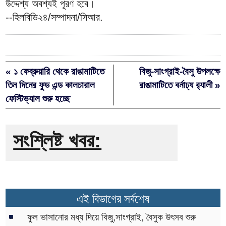
উদ্দেশ্য অবশ্যই পূরণ হবে।
--হিলবিডি২৪/সম্পাদনা/সিআর.
« ১ ফেব্রুয়ারি থেকে রাঙামাটিতে
বিজু-সাংগ্রাই-বৈসু উপলক্ষে
তিন দিনের ফুড এন্ড কালচারাল
রাঙামাটিতে বর্নাঢ্য র‌্যালী »
ফেস্টিভ্যাল শুরু হচ্ছে
সংশ্লিষ্ট খবর:
এই বিভাগের সর্বশেষ
ফুল ভাসানোর মধ্য দিয়ে বিজু,সাংগ্রাই, বৈসুক উৎসব শুরু