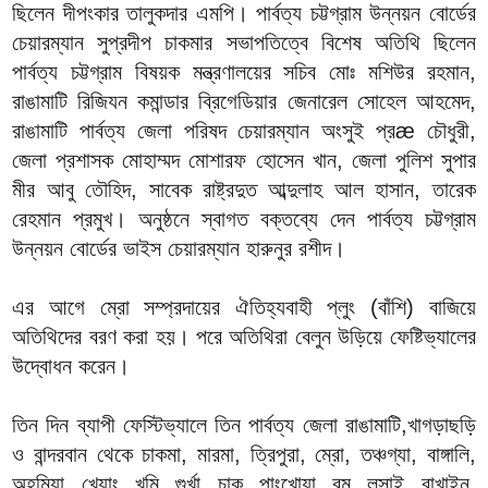
ছিলেন দীপংকার তালুকদার এমপি। পার্বত্য চট্টগ্রাম উন্নয়ন বোর্ডের
চেয়ারম্যান সুপ্রদীপ চাকমার সভাপতিত্বে বিশেষ অতিথি ছিলেন
পার্বত্য চট্টগ্রাম বিষয়ক মন্ত্রণালয়ের সচিব মোঃ মশিউর রহমান,
রাঙামাটি রিজিযন কমান্ডার ব্রিগেডিয়ার জেনারেল সোহেল আহমেদ,
রাঙামাটি পার্বত্য জেলা পরিষদ চেয়ারম্যান অংসুই প্রæ চৌধুরী,
জেলা প্রশাসক মোহাম্মদ মোশারফ হোসেন খান, জেলা পুলিশ সুপার
মীর আবু তৌহিদ, সাবেক রাষ্ট্রদুত আব্দুলাহ আল হাসান, তারেক
রেহমান প্রমুখ। অনুষ্ঠনে স্বাগত বক্তব্যে দেন পার্বত্য চট্টগ্রাম
উন্নয়ন বোর্ডের ভাইস চেয়ারম্যান হারুনুর রশীদ।
এর আগে ম্রো সম্প্রদায়ের ঐতিহ্যবাহী প্লুং (বাঁশি) বাজিয়ে
অতিথিদের বরণ করা হয়। পরে অতিথিরা বেলুন উড়িয়ে ফেষ্টিভ্যালের
উদ্বোধন করেন।
তিন দিন ব্যাপী ফেস্টিভ্যালে তিন পার্বত্য জেলা রাঙামাটি,খাগড়াছড়ি
ও বান্দরবান থেকে চাকমা, মারমা, ত্রিপুরা, ম্রো, তঞ্চগ্যা, বাঙ্গালি,
অহমিয়া, খেয়াং, খুমি, গুর্খা, চাক, পাংখোয়া, বম, লুসাই, রাখাইন,