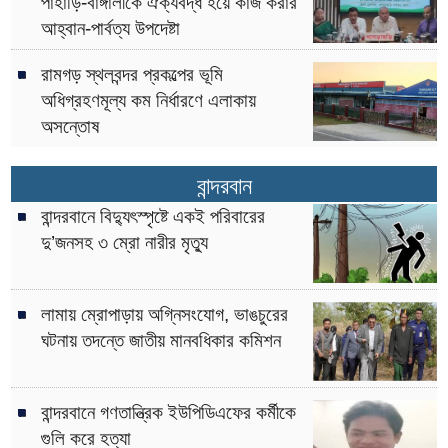
পাহাড়ি-বাঙ্গালীকে ঐক্যবদ্ধ হয়ে কাজ করার
আহ্বান-পার্বত্য উপদেষ্টা
রামগড় স্থলবন্দর প্রকল্পের ভূমি
অধিগ্রহণমূল্য কম নির্ধারণে এলাকায়
অসন্তোষ
বান্দরবান
বান্দরবানে বিদ্যুৎস্পৃষ্টে একই পরিবারের
দু’জনসহ ৩ ম্রো নারীর মৃত্যু
লামায় ম্রোপাড়ায় অগ্নিসংযোগ, ভাঙচুরের
ঘটনায় তদন্তে জাতীয় মানবধিকার কমিশন
বান্দরবানে গণতান্ত্রিক ইউপিডিএফের কর্মীকে
গুলি করে হত্যা