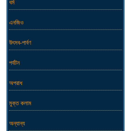
ধর্ম
এনজিও
উৎসব-পার্বণ
পর্যটন
অপরাধ
মুক্ত কলাম
অন্যান্য