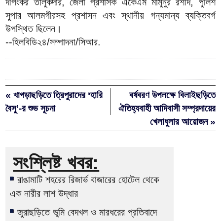
দীপংকর তালুকদার, জেলা প্রশাসক একেএম মামুনুর রশীদ, পুলিশ
সুপার আলমগীরসহ প্রশাসন এবং স্থানীয় গন্যমান্য ব্যক্তিবর্গ
উপস্থিত ছিলেন।
--হিলবিডি২৪/সম্পাদনা/সিআর.
« খাগড়াছড়িতে ত্রিপুরাদের ‘হারি
বর্ষবরণ উপলক্ষে বিলাইছড়িতে
বৈসু’-র শুভ সূচনা
ঐতিহ্যবাহী আদিবাসী সম্প্রদায়ের
খেলাধুলার আয়োজন »
সংশ্লিষ্ট খবর:
রাঙামাটি শহরের রিজার্ভ বাজারের হোটেল থেকে
এক নারীর লাশ উদ্ধার
জুরাছড়িতে ভুমি বেদখল ও মারধরের প্রতিবাদে