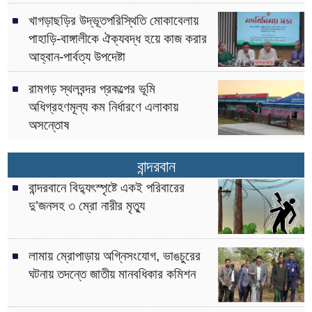
খাগড়াছড়ির উদ্ভূতপরিস্থিতি মোকাবেলায়
পাহাড়ি-বাঙ্গালীকে ঐক্যবদ্ধ হয়ে কাজ করার
আহ্বান-পার্বত্য উপদেষ্টা
রামগড় স্থলবন্দর প্রকল্পের ভূমি
অধিগ্রহণমূল্য কম নির্ধারণে এলাকায়
অসন্তোষ
বান্দরবান
বান্দরবানে বিদ্যুৎস্পৃষ্টে একই পরিবারের
দু’জনসহ ৩ ম্রো নারীর মৃত্যু
লামায় ম্রোপাড়ায় অগ্নিসংযোগ, ভাঙচুরের
ঘটনায় তদন্তে জাতীয় মানবধিকার কমিশন