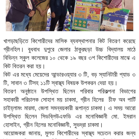
খাগড়াছড়িতে কিশোরীদের মাসিক ব্যবস্থাপনার কিট বিতরণ করেছে
গ্রীনহিল। বুধবাধ দুপুরে জেলার ঠাকুরছড়া উচ্চ বিদ্যালয় মাঠে
বিভিন্ন স্কুল কলেজের ১০ থেকে ১৯ বছর ৩শ কিশোরীদের মাঝে এ
কিট বিতরন করা হয়।
কিট এর মধ্যে মেয়েদের আন্ডারওয়্যার ৩ টি, বড় স্যানিটারী প্যাড ৩
টি, সাবান ৩ টিসহ ১১টি স্বাস্থ্য বিষয়ক উপকরন দেয়া হয়।
বিতরণ অনুষ্ঠানে উপস্থিত ছিলেন পরিবার পরিকল্পনা বিভাগের
সহাকারী পরিচালক সোহাগ ময় চাকমা, গ্রীন হিলের চীফ অব পার্টি
চাইহ্লামং মারমা, জেলা সমন্বয়কারী রূপান্ত চাকমা। এ সময় আরো
উপস্থিত ছিলেন সিডব্লিউএফডি এর মনোবিজ্ঞানী মো. ইমরান
হোসাইন, গ্রীন হিলের মনোবিজ্ঞানী, সুভদ্রা চাকমা।
আয়োজকরা জানায়, মুলত কিশোরীদের স্বাস্থ্য সচেতন করার জন্য