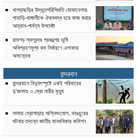
খাগড়াছড়ির উদ্ভূতপরিস্থিতি মোকাবেলায়
পাহাড়ি-বাঙ্গালীকে ঐক্যবদ্ধ হয়ে কাজ করার
আহ্বান-পার্বত্য উপদেষ্টা
রামগড় স্থলবন্দর প্রকল্পের ভূমি
অধিগ্রহণমূল্য কম নির্ধারণে এলাকায়
অসন্তোষ
বান্দরবান
বান্দরবানে বিদ্যুৎস্পৃষ্টে একই পরিবারের
দু’জনসহ ৩ ম্রো নারীর মৃত্যু
লামায় ম্রোপাড়ায় অগ্নিসংযোগ, ভাঙচুরের
ঘটনায় তদন্তে জাতীয় মানবধিকার কমিশন