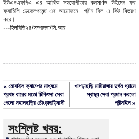
ইউএনএফপিএ এর আর্থিক সহযোগীতায় কনসার্ণড উইমেন ফর
ফ্যামিলি ডেভেলপমেন্ট এর আয়োজনে গ্রীন হিল এ কিট বিতরণ
করে।
---হিলবিডি২৪/সম্পাদনা/সি.আর
« মোবাইল ক্যাম্পের মাধ্যমে
খাগড়াছড়ি মাটিরাঙ্গার দুর্গম গ্রামে
প্রথম বারের মতো চিকিৎসা সেবা
স্বাস্থ্য সেবা প্রদান করলো
পেলো মহালছড়ির চৌংড়াছড়িবাসী
গ্রীনহিল »
সংশ্লিষ্ট খবর: