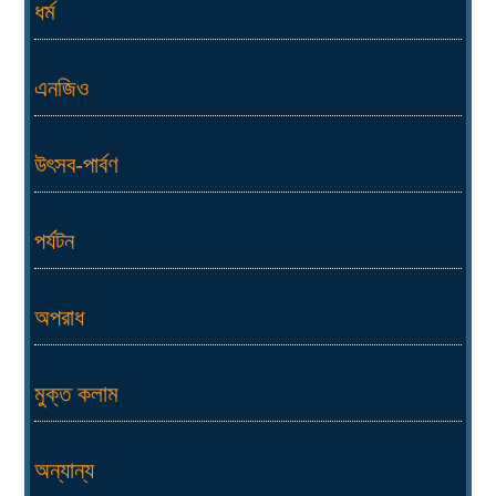
ধর্ম
এনজিও
উৎসব-পার্বণ
পর্যটন
অপরাধ
মুক্ত কলাম
অন্যান্য