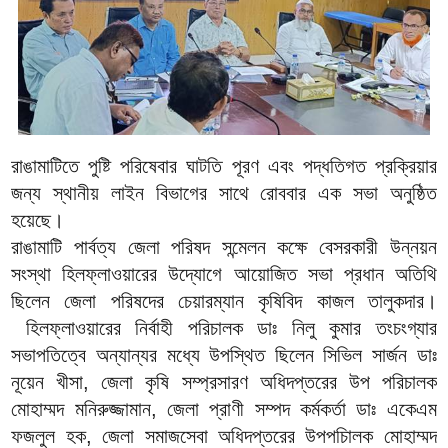
রাঙামাটিতে পুষ্টি পরিষেবার ঘাটতি পূরণ এবং পদ্ধতিগত প্রক্রিয়ার
জন্য স্থানীয় লাইন বিভাগের সাথে রোববার এক সভা অনুষ্ঠিত
হয়েছে।
রাঙামাটি পার্বত্য জেলা পরিষদ সন্মেলন কক্ষে বেসরকারী উন্নয়ন
সংস্থা হিলফ্লাওয়ারের উদ্যোগে আয়োজিত সভা প্রধান অতিথি
ছিলেন জেলা পরিষদের চেয়ারম্যান কৃষিবিদ কাজল তালুকদার।
হিলফ্লাওয়ারের নির্বাহী পরিচালক ডাঃ নিলু কুমার তংচংগ্যার
সভাপতিত্বে অন্যান্যর মধ্যে উপস্থিত ছিলেন সিভিল সার্জন ডাঃ
নূয়েন খীসা, জেলা কৃষি সম্প্রসারণ অধিদপ্তরের উপ পরিচালক
মোহাম্মদ মনিরুজ্জামান, জেলা প্রাণী সম্পদ কর্মকর্তা ডাঃ একেএম
ফজলুল হক, জেলা সমাজসেবা অধিদপ্তরের উপপচিালক মোহাম্মদ