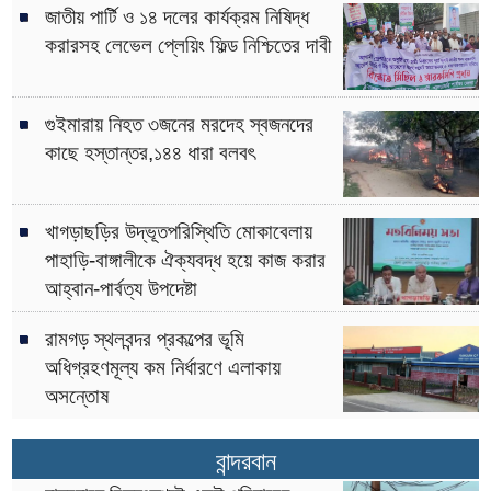
জাতীয় পার্টি ও ১৪ দলের কার্যক্রম নিষিদ্ধ
করারসহ লেভেল প্লেয়িং ফিল্ড নিশ্চিতের দাবী
গুইমারায় নিহত ৩জনের মরদেহ স্বজনদের
কাছে হস্তান্তর,১৪৪ ধারা বলবৎ
খাগড়াছড়ির উদ্ভূতপরিস্থিতি মোকাবেলায়
পাহাড়ি-বাঙ্গালীকে ঐক্যবদ্ধ হয়ে কাজ করার
আহ্বান-পার্বত্য উপদেষ্টা
রামগড় স্থলবন্দর প্রকল্পের ভূমি
অধিগ্রহণমূল্য কম নির্ধারণে এলাকায়
অসন্তোষ
বান্দরবান