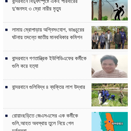
বান্দরবানে বিদ্যুৎস্পৃষ্টে একই পরিবারের
দু’জনসহ ৩ ম্রো নারীর মৃত্যু
লামায় ম্রোপাড়ায় অগ্নিসংযোগ, ভাঙচুরের
ঘটনায় তদন্তে জাতীয় মানবধিকার কমিশন
বান্দরবানে গণতান্ত্রিক ইউপিডিএফের কর্মীকে
গুলি করে হত্যা
বান্দরবানে গুলিবিদ্ধ ৪ ব্যক্তির লাশ উদ্ধার
রোয়াংছড়িতে জেএসএসের এক কর্মীকে
গুলি,আহত অবস্থায় তুলে নিয়ে গেল
দুর্বৃত্তরা