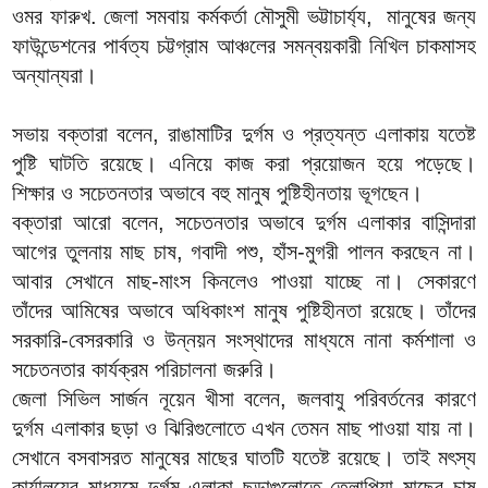
ওমর ফারুখ. জেলা সমবায় কর্মকর্তা
মৌসুমী ভট্টাচার্য্য, মানুষের জন্য
ফাউন্ডেশনের পার্বত্য চট্টগ্রাম আঞ্চলের সমন্বয়কারী নিখিল চাকমাসহ
অন্যান্যরা।
সভায় বক্তারা বলেন, রাঙামাটির দুর্গম ও প্রত্যন্ত এলাকায় যতেষ্ট
পুষ্টি ঘাটতি রয়েছে। এনিয়ে কাজ করা প্রয়োজন হয়ে পড়েছে।
শিক্ষার ও সচেতনতার অভাবে বহু মানুষ পুষ্টিহীনতায় ভূগছেন।
বক্তারা আরো বলেন, সচেতনতার অভাবে দুর্গম এলাকার বাসিন্দারা
আগের তুলনায় মাছ চাষ, গবাদী পশু, হাঁস-মুগরী পালন করছেন না।
আবার সেখানে মাছ-মাংস কিনলেও পাওয়া যাচ্ছে না। সেকারণে
তাঁদের আমিষের অভাবে অধিকাংশ মানুষ পুষ্টিহীনতা রয়েছে। তাঁদের
সরকারি-বেসরকারি ও উন্নয়ন সংস্থাদের মাধ্যমে নানা কর্মশালা ও
সচেতনতার কার্যক্রম পরিচালনা জরুরি।
জেলা সিভিল সার্জন নূয়েন খীসা বলেন, জলবাযু পরিবর্তনের কারণে
দুর্গম এলাকার ছড়া ও ঝিরিগুলোতে এখন তেমন মাছ পাওয়া যায় না।
সেখানে বসবাসরত মানুষের মাছের ঘাতটি যতেষ্ট রয়েছে। তাই মৎস্য
কার্যালয়ের মাধ্যমে দুর্গম এলাকা ছড়াগুলোতে তেলাপিয়া মাছের চাষ