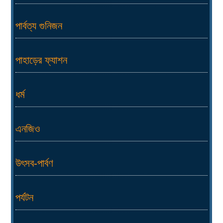
পার্বত্য গুনিজন
পাহাড়ের ফ্যাশন
ধর্ম
এনজিও
উৎসব-পার্বণ
পর্যটন