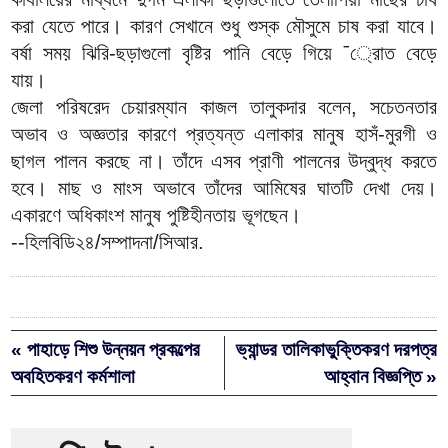
করা যেতে পারে। কারণ সেখানে শুধু শুস্ক মৌসুমে চাষ করা যাবে।
বর্ষা সময় ঝিরি-ছড়াগুলো বৃষ্টির পানি বেড়ে গিয়ে ¯্রােত বেড়ে
যায়।
জেলা পরিষরেদ চেয়ারম্যান কাজল তালুকদার বলেন, সচেতনতার
অভাব ও অজ্ঞতার কারণে প্রত্যন্ত এলাকার মানুষ হাসঁ-মুরগী ও
ছাগল পালন করছে না। তাঁদে এসব প্রাণী পালনের উদ্বুদ্ধ করতে
হবে। মাছ ও মাংস অভাবে তাঁদের আমিষের ঘাতটি দেখা দেয়।
একারণে অধিকাংশ মানুষ পুষ্টিহীনতায় ভূগছেন।
--হিলবিডি২৪/সম্পাদনা/সিআর.
« পাহাড়ে শিশু উন্নয়ন প্রকল্পের
ভ্যান্ডর তালিকাভুক্তিকরণ দরপত্র
অবহিতকরণ কর্মশালা
আহ্বান বিজ্ঞপ্তি »