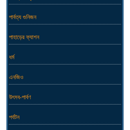
পার্বত্য গুনিজন
পাহাড়ের ফ্যাশন
ধর্ম
এনজিও
উৎসব-পার্বণ
পর্যটন