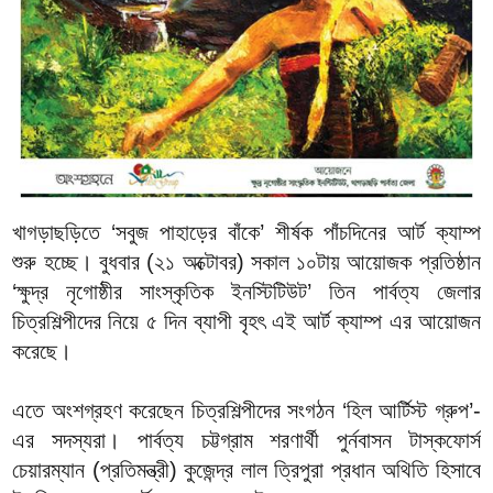
খাগড়াছড়িতে ‘সবুজ পাহাড়ের বাঁকে’ শীর্ষক পাঁচদিনের আর্ট ক্যাম্প
শুরু হচ্ছে। বুধবার (২১ অক্টোবর) সকাল ১০টায় আয়োজক প্রতিষ্ঠান
‘ক্ষুদ্র নৃগোষ্ঠীর সাংস্কৃতিক ইনস্টিটিউট’ তিন পার্বত্য জেলার
চিত্রশিল্পীদের নিয়ে ৫ দিন ব্যাপী বৃহৎ এই আর্ট ক্যাম্প এর আয়োজন
করেছে।
এতে অংশগ্রহণ করেছেন চিত্রশিল্পীদের সংগঠন ‘হিল আর্টিস্ট গ্রুপ’-
এর সদস্যরা। পার্বত্য চট্টগ্রাম শরণার্থী পুর্নবাসন টাস্কফোর্স
চেয়ারম্যান (প্রতিমন্ত্রী) কুজেন্দ্র লাল ত্রিপুরা প্রধান অথিতি হিসাবে