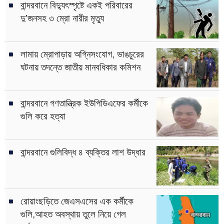
বান্দরবানে বিদ্যুৎস্পৃষ্টে একই পরিবারের
দু’জনসহ ৩ ম্রো নারীর মৃত্যু
লামায় ম্রোপাড়ায় অগ্নিসংযোগ, ভাঙচুরের
ঘটনায় তদন্তে জাতীয় মানবধিকার কমিশন
বান্দরবানে গণতান্ত্রিক ইউপিডিএফের কর্মীকে
গুলি করে হত্যা
বান্দরবানে গুলিবিদ্ধ ৪ ব্যক্তির লাশ উদ্ধার
রোয়াংছড়িতে জেএসএসের এক কর্মীকে
গুলি,আহত অবস্থায় তুলে নিয়ে গেল