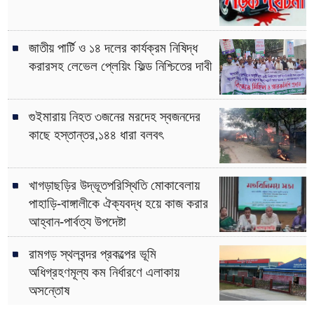
জাতীয় পার্টি ও ১৪ দলের কার্যক্রম নিষিদ্ধ
করারসহ লেভেল প্লেয়িং ফিল্ড নিশ্চিতের দাবী
গুইমারায় নিহত ৩জনের মরদেহ স্বজনদের
কাছে হস্তান্তর,১৪৪ ধারা বলবৎ
খাগড়াছড়ির উদ্ভূতপরিস্থিতি মোকাবেলায়
পাহাড়ি-বাঙ্গালীকে ঐক্যবদ্ধ হয়ে কাজ করার
আহ্বান-পার্বত্য উপদেষ্টা
রামগড় স্থলবন্দর প্রকল্পের ভূমি
অধিগ্রহণমূল্য কম নির্ধারণে এলাকায়
অসন্তোষ