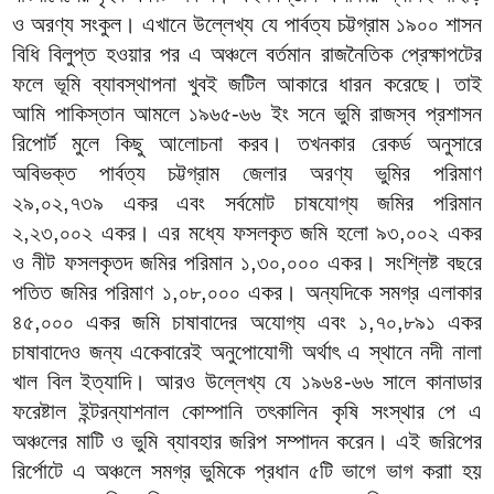
ও অরণ্য সংকুল। এখানে উল্লেখ্য যে পার্বত্য চট্টগ্রাম ১৯০০ শাসন
বিধি বিলুপ্ত হওয়ার পর এ অঞ্চলে বর্তমান রাজনৈতিক প্রেক্ষাপটের
ফলে ভূমি ব্যাবস্থাপনা খুবই জটিল আকারে ধারন করেছে। তাই
আমি পাকিস্তান আমলে ১৯৬৫-৬৬ ইং সনে ভুমি রাজস্ব প্রশাসন
রিপোর্ট মুলে কিছু আলোচনা করব। তখনকার রেকর্ড অনুসারে
অবিভক্ত পার্বত্য চট্টগ্রাম জেলার অরণ্য ভুমির পরিমাণ
২৯,০২,৭৩৯ একর এবং সর্বমোট চাষযোগ্য জমির পরিমান
২,২৩,০০২ একর। এর মধ্যে ফসলকৃত জমি হলো ৯৩,০০২ একর
ও নীট ফসলকৃতদ জমির পরিমান ১,৩০,০০০ একর। সংশ্লিষ্ট বছরে
পতিত জমির পরিমাণ ১,০৮,০০০ একর। অন্যদিকে সমগ্র এলাকার
৪৫,০০০ একর জমি চাষাবাদের অযোগ্য এবং ১,৭০,৮৯১ একর
চাষাবাদেও জন্য একেবারেই অনুপোযোগী অর্থাৎ এ স্থানে নদী নালা
খাল বিল ইত্যাদি। আরও উল্লেখ্য যে ১৯৬৪-৬৬ সালে কানাডার
ফরেষ্টাল ইন্টরন্যাশনাল কোম্পানি তৎকালিন কৃষি সংস্থার পে এ
অঞ্চলের মাটি ও ভুমি ব্যাবহার জরিপ সম্পাদন করেন। এই জরিপের
রির্পোটে এ অঞ্চলে সমগ্র ভুমিকে প্রধান ৫টি ভাগে ভাগ করাা হয়