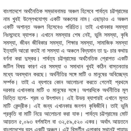
বাংলাদেশে অর্থনৈতিক সম্ভাবনাময় অঞ্চল হিসেবে পার্বত্য চট্টগ্রামের
নাম খুবই উল্লেখযোগ্য একটি অঞ্চলের নাম। এছাড়াও এ অঞ্চল
একটি অশান্ত অঞ্চল হিসেবেও পরিচিত। তাই এখানকার সমস্যা
নিঃসন্দেহে ব্যাপক। এখানে সমস্যার শেষ নেই, ভুমি সমস্যা, কৃষি
সমস্যা, জীবন জীবিকার সমস্যা, শিক্ষার সমস্যা, সামাজিক সমস্যা
ইত্যাদি আরো কতই না সমস্যা এ অঞ্চলে বিদ্যমান তা দু- চার কথায়
বর্ণনা করা দুস্কর। পার্বত্য চট্টগ্রামের অর্থনৈতিক প্রোপত একটি
জটিল বিষয় কারণ এর সমস্যা ও সমাধান খুবই কঠিন বাস্তবতার
মধ্যে অবস্থান করছে। অর্থনীতির সঙ্গে মাটি ও মানুষের অবিচ্ছেদ্য
সর্ম্পক। তাই এ ব্যপারে কোন আলোচনা করতে গেলেই প্রথমে
দরকার এখানকার মাটি ও মানুষের সঙ্গে। অপরদিকে অর্থনীতির মূল
ভিত্তি হলো- শ্রম ও উৎপাদন। এই উভয় ব্যাপারই এখানে মূলত
মাটি কেন্দ্রীক। এই জন্য এখানকার জনগন কৃষিজীবি। তাই ভুমি
প্রকৃতি বা মাটি নিয়ে আলোচনা করা যাক। পার্বত্য চট্টগ্রামের মোট
আয়তন ৫,০৯৩ বর্গমাইল বা ৩২,৫৯,৫২০ একর। অর্থাৎ আয়তনে
বাংলাদেশের বৃহৎ একটি অঞ্চল। এই বির্স্তীন এলাকার স্থানই পাহাড়