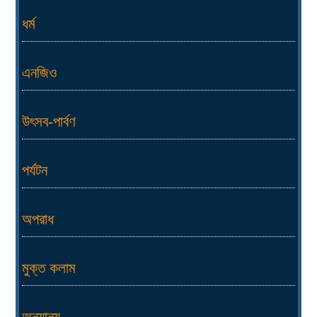
ধর্ম
এনজিও
উৎসব-পার্বণ
পর্যটন
অপরাধ
মুক্ত কলাম
অন্যান্য