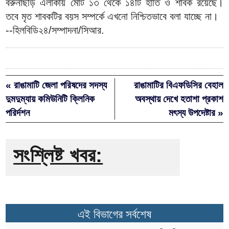
বরুনাছড়ি এলাকায় মোট ১৩ থেকে ১৪টি হাতি ও শাবক রয়েছে।
তবে মৃত শাবকটির বয়স সম্পর্কে এখনো নিশ্চিতভাবে বলা যাচ্ছে না।
--হিলবিডি২৪/সম্পাদনা/সিআর.
« রাঙামাটি জেলা পরিষদের সদস্য
রাঙামাটির বিএফডিসির বেহাল
দুমদুম্যায় কমিউনিটি ক্লিনিক
অবস্থায় দেখে হতাশা প্রকাশ
পরির্দশন
মৎস্য উপদেষ্টার »
সংশ্লিষ্ট খবর:
এই বিভাগের সর্বশেষ