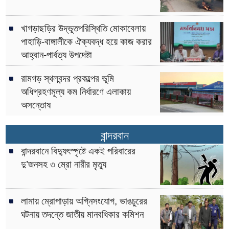
খাগড়াছড়ির উদ্ভূতপরিস্থিতি মোকাবেলায়
পাহাড়ি-বাঙ্গালীকে ঐক্যবদ্ধ হয়ে কাজ করার
আহ্বান-পার্বত্য উপদেষ্টা
রামগড় স্থলবন্দর প্রকল্পের ভূমি
অধিগ্রহণমূল্য কম নির্ধারণে এলাকায়
অসন্তোষ
বান্দরবান
বান্দরবানে বিদ্যুৎস্পৃষ্টে একই পরিবারের
দু’জনসহ ৩ ম্রো নারীর মৃত্যু
লামায় ম্রোপাড়ায় অগ্নিসংযোগ, ভাঙচুরের
ঘটনায় তদন্তে জাতীয় মানবধিকার কমিশন