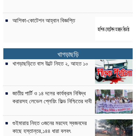
আশিকা-কোটেশন আহ্বান বিজ্ঞপ্তি
খাগড়াছড়ি
খাগড়াছড়িতে বাস উল্টে নিহত ২, আহত ১০
জাতীয় পার্টি ও ১৪ দলের কার্যক্রম নিষিদ্ধ
করারসহ লেভেল প্লেয়িং ফিল্ড নিশ্চিতের দাবী
গুইমারায় নিহত ৩জনের মরদেহ স্বজনদের
কাছে হস্তান্তর,১৪৪ ধারা বলবৎ