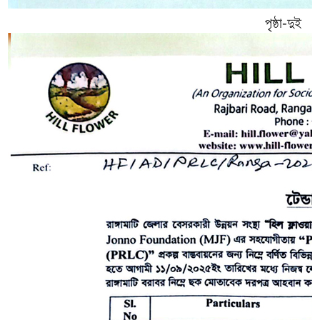
পৃষ্ঠা-দুই