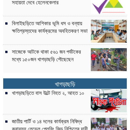
সহায়তা দেবে হেলেনকেলার
বিলাইছড়িতে আশিকার ভূমি ধস ও বন্যায়
ক্ষতিগ্রস্তদের কার্যক্রমের অবহিতকরণ সভা
সাজেকে আটকে থাকা ৫৬১ জন পর্যটকের
মধ্যে ১৫০জন খাগড়াছড়ি পৌছেছেন
খাগড়াছড়ি
খাগড়াছড়িতে বাস উল্টে নিহত ২, আহত ১০
জাতীয় পার্টি ও ১৪ দলের কার্যক্রম নিষিদ্ধ
করারসহ লেভেল প্লেয়িং ফিল্ড নিশ্চিতের দাবী