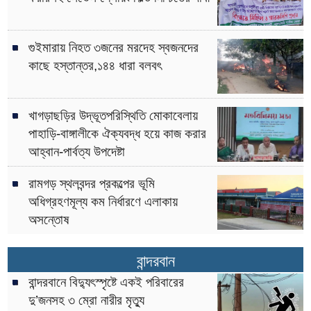
গুইমারায় নিহত ৩জনের মরদেহ স্বজনদের
কাছে হস্তান্তর,১৪৪ ধারা বলবৎ
খাগড়াছড়ির উদ্ভূতপরিস্থিতি মোকাবেলায়
পাহাড়ি-বাঙ্গালীকে ঐক্যবদ্ধ হয়ে কাজ করার
আহ্বান-পার্বত্য উপদেষ্টা
রামগড় স্থলবন্দর প্রকল্পের ভূমি
অধিগ্রহণমূল্য কম নির্ধারণে এলাকায়
অসন্তোষ
বান্দরবান
বান্দরবানে বিদ্যুৎস্পৃষ্টে একই পরিবারের
দু’জনসহ ৩ ম্রো নারীর মৃত্যু