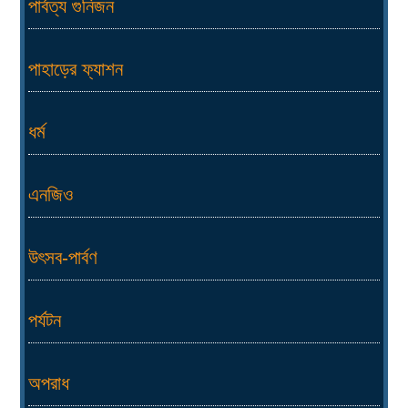
পার্বত্য গুনিজন
পাহাড়ের ফ্যাশন
ধর্ম
এনজিও
উৎসব-পার্বণ
পর্যটন
অপরাধ