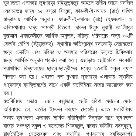
ভূষণছড়া এলাকার ভূষণছড়া বাইতুত্বতুর আহলে হাদীস জামে মসজিদ
মেরামতের জন্য ১৫ বস্তা সিমেন্ট, ফারুকী-ই-আযম (রাঃ) দাখিল
মাদ্রাসায় আর্থিক অনুদান, ফারুকী-ই-আযম (রাঃ) হেফজখানা ও
এতিমখানায় খাদ্য সামগ্রী বিতরণ, দারুল উলুম নূরানী তা`লীমুল
কুরআন একাডেমীতে আর্থিক অনুদান, দরিদ্র পরিবারের জন্য ০২টি
সেলাই মেশিন (স্ট্যান্ডসহ), স্থানীয় ক্ষতিগ্রস্থ বসতবাড়ি মেরামতের
জন্য ঢেউটিন এবং দরিদ্র ও অসহায় পরিবারের উন্নত চিকিৎসার
জন্য আর্থিক অনুদান প্রদান করা হয়। এছাড়াও ছোটহরিণা সরকারি
প্রাথমিক বিদ্যালয়ের ছাত্র-ছাত্রীদের মধ্যে ১৩৩টি স্কুল ব্যাগ
বিতরণ করা হয়। এছাড়া গত বুধবার ভূষণছড়া এলাকায় স্থানীয়
গণ্যমান্য ব্যক্তিবর্গের সাথে একটি মতবিনিময় সভার আয়োজন করা
হয়।
মতবিনিময় সভায় জোন কমান্ডার, ছোট হরিণা জোনের জোন
অধিনায়ক লে. কর্নেল ইমরুল কায়েস মেহেদী। এতে মতবিনিময়
সভায় ভূষণছড়া এলাকার সার্বিক পরিস্থিতি উন্নয়ন কল্পে ভূষণছড়া
বাজার সংলগ্ন স্কুল ও কলেজের শিক্ষকবৃন্দ, বাজার কমিটির সদস্যবৃন্দ,
রাজনৈতিক নেতৃত্ববৃন্দ এবং স্থানীয় গণ্যমান্য ব্যক্তিবর্গের