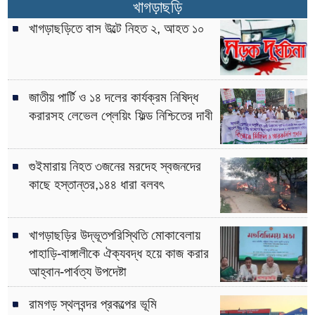
খাগড়াছড়ি
খাগড়াছড়িতে বাস উল্টে নিহত ২, আহত ১০
জাতীয় পার্টি ও ১৪ দলের কার্যক্রম নিষিদ্ধ
করারসহ লেভেল প্লেয়িং ফিল্ড নিশ্চিতের দাবী
গুইমারায় নিহত ৩জনের মরদেহ স্বজনদের
কাছে হস্তান্তর,১৪৪ ধারা বলবৎ
খাগড়াছড়ির উদ্ভূতপরিস্থিতি মোকাবেলায়
পাহাড়ি-বাঙ্গালীকে ঐক্যবদ্ধ হয়ে কাজ করার
আহ্বান-পার্বত্য উপদেষ্টা
রামগড় স্থলবন্দর প্রকল্পের ভূমি