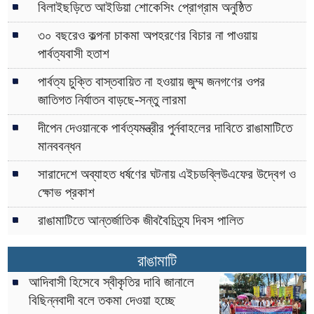
বিলাইছড়িতে আইডিয়া শোকেসিং প্রোগ্রাম অনুষ্ঠিত
৩০ বছরেও কল্পনা চাকমা অপহরণের বিচার না পাওয়ায়
পার্বত্যবাসী হতাশ
পার্বত্য চুক্তি বাস্তবায়িত না হওয়ায় জুম্ম জনগণের ওপর
জাতিগত নির্যাতন বাড়ছে-সন্তু লারমা
দীপেন দেওয়ানকে পার্বত্যমন্ত্রীর পুর্নবাহলের দাবিতে রাঙামাটিতে
মানববন্ধন
সারাদেশে অব্যাহত ধর্ষণের ঘটনায় এইচডব্লিউএফের উদ্বেগ ও
ক্ষোভ প্রকাশ
রাঙামাটিতে আন্তর্জাতিক জীববৈচিত্র্য দিবস পালিত
রাঙামাটি
আদিবাসী হিসেবে স্বীকৃতির দাবি জানালে
বিছিন্নবাদী বলে তকমা দেওয়া হচ্ছে