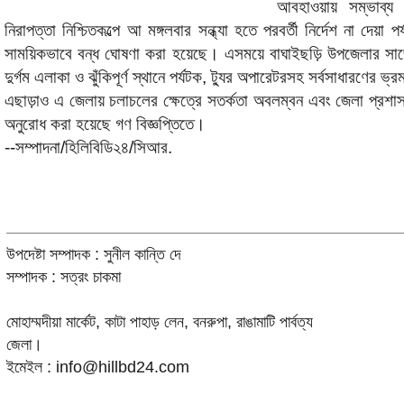
আবহাওয়ায় সম্ভাব্য
নিরাপত্তা নিশ্চিতকল্পে আ মঙ্গলবার সন্ধ্যা হতে পরবর্তী নির্দেশ না দেয়া 
সাময়িকভাবে বন্ধ ঘোষণা করা হয়েছে। এসময়ে বাঘাইছড়ি উপজেলার সাজেক ভ
দুর্গম এলাকা ও ঝুঁকিপূর্ণ স্থানে পর্যটক, ট্যুর অপারেটরসহ সর্বসাধারণের ভ
এছাড়াও এ জেলায় চলাচলের ক্ষেত্রে সতর্কতা অবলম্বন এবং জেলা প্রশাস
অনুরোধ করা হয়েছে গণ বিজ্ঞপ্তিতে।
--সম্পাদনা/হিলিবিডি২৪/সিআর.
উপদেষ্টা সম্পাদক : সুনীল কান্তি দে
সম্পাদক : সত্রং চাকমা
মোহাম্মদীয়া মার্কেট, কাটা পাহাড় লেন, বনরুপা, রাঙামাটি পার্বত্য
জেলা।
ইমেইল : info@hillbd24.com